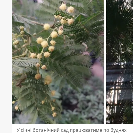
У січні ботанічний сад працюватиме по буднях