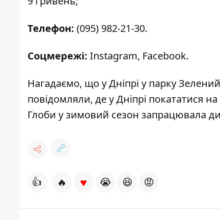
9 гривень;
Телефон:
(095) 982-21-30.
Соцмережі:
Instagram
,
Facebook
.
Нагадаємо, що у Дніпрі у парку Зелени
повідомляли, де у Дніпрі
покататися на 
Глоби
у зимовий сезон запрацювала ди
♥
👍
🔥
😭
😆
😡