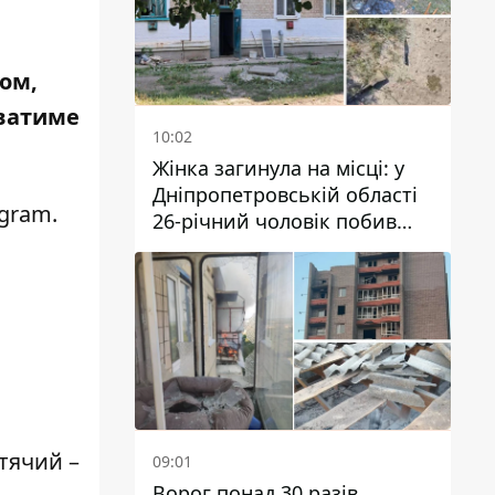
дом,
юватиме
10:02
Жінка загинула на місці: у
Дніпропетровській області
agram
.
26-річний чоловік побив
трьох людей металевим
предметом
тячий –
09:01
Ворог понад 30 разів