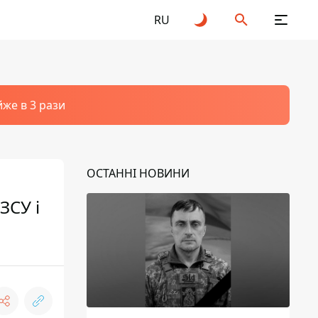
RU
йже в 3 рази
ОСТАННІ НОВИНИ
ЗСУ і