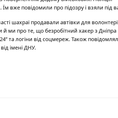
 Їм вже повідомили про підозру і взяли під в
ласті шахраї
продавали автівки для волонтері
и й ми про те, що безробітний хакер з Дніпра
24”
та логіни від соцмереж. Також повідомля
від імені ДНУ
.