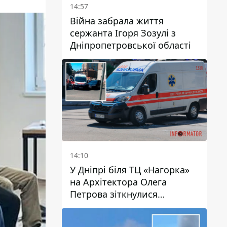
14:57
Війна забрала життя
сержанта Ігоря Зозулі з
Дніпропетровської області
14:10
У Дніпрі біля ТЦ «Нагорка»
на Архітектора Олега
Петрова зіткнулися
«швидка» та Toyota: трамваї
№5 затримуються