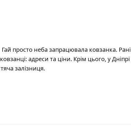
й Гай
просто неба запрацювала ковзанка
. Ран
ковзанці: адреси та ціни
. Крім цього, у Дніпрі
тяча залізниця
.