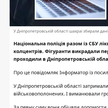
У Дніпропетровській області шахраї збирали дан
Національна поліція разом із СБУ лі
колцентрів.
Фігуранти викрадали пе
проходили в Дніпропетровській обла
Про це повідомляє Інформатор із
посил
У Дніпропетровській області затримали
військовополонених. І виманювали грош
За певну суму вони обіцяли допомогти