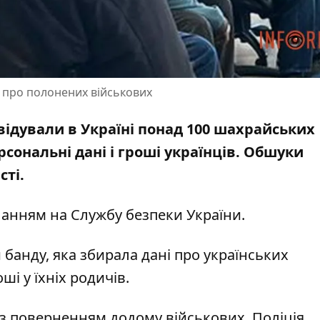
і про полонених військових
квідували в Україні понад 100 шахрайських
рсональні дані
і гроші українців. Обшуки
сті.
анням на Службу безпеки України
.
 банду, яка збирала дані про українських
і у їхніх родичів.
 з поверненням додому військових. Поліція