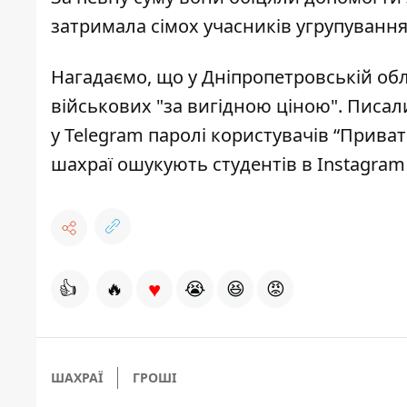
затримала сімох учасників угрупування.
Нагадаємо, що у Дніпропетровській об
військових "за вигідною ціною"
. Писал
у Telegram паролі користувачів “Приват
шахраї ошукують студентів в Instagram 
♥
👍
🔥
😭
😆
😡
ШАХРАЇ
ГРОШІ