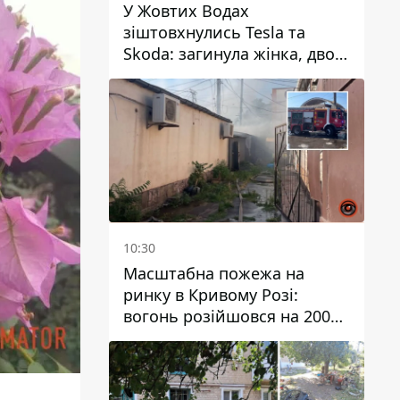
У Жовтих Водах
зіштовхнулись Tesla та
Skoda: загинула жінка, двоє
людей постраждали
10:30
Масштабна пожежа на
ринку в Кривому Розі:
вогонь розійшовся на 200
квадратних метрів