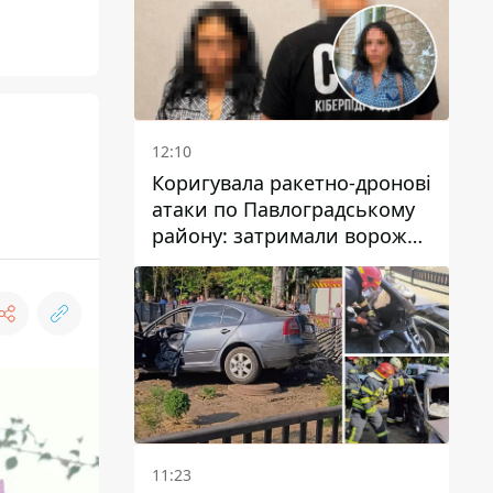
12:10
Коригувала ракетно-дронові
атаки по Павлоградському
району: затримали ворожу
агентку
11:23