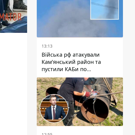
13:13
Війська рф атакували
Кам'янський район та
пустили КАБи по
Павлограду: постраждав
чоловік, в небо здіймається
стовп диму
12:55