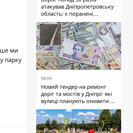
атакував Дніпропетровську
область: є поранені,
пошкоджені ліцей, будинки
та підприємства
іше ми
 у парку
08:04
Новий тендер на ремонт
доріг та мостів у Дніпрі: які
вулиці планують оновити та
скільки десятків мільйонів
гривень на це хочуть
витратити