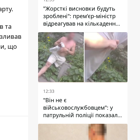
"Жорсткі висновки будуть
арту.
зроблені": прем'єр-міністр
відреагував на кількаденну
в та
відсутність води у Марганці
зливав
ли, що
12:33
"Він не є
військовослужбовцем": у
патрульній поліції показали
відео конфлікту з чоловіком
без ноги на проспекті Поля
у Дніпрі