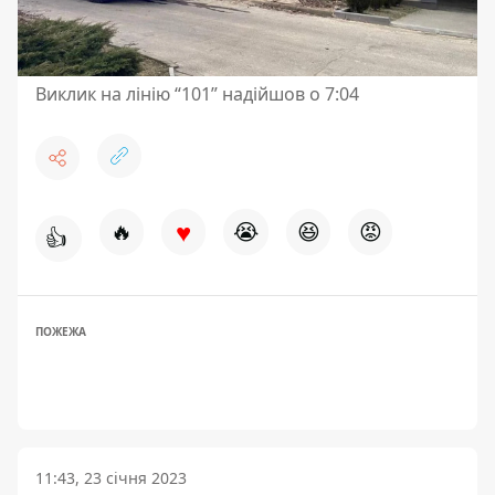
Виклик на лінію “101” надійшов о 7:04
♥
🔥
😭
😆
😡
👍
ПОЖЕЖА
11:43, 23 січня 2023