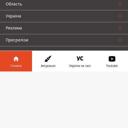
Область
Україна
Реклама
Пресрелізи
Про нас
Головна
Актуально
Україна на часі
Youtube
Інформатор у
Завантажити
телефоні
👉
Інформатор проекти
Інформатор Україна
Інформатор Київ
Інформатор Авто
© 2016-2026 Informator