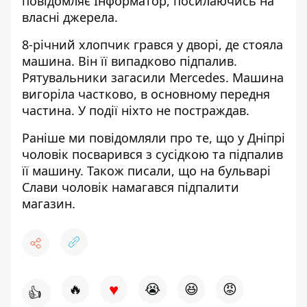
повідомляє Інформатор, посилаючись на
власні джерела.
8-річний хлопчик грався у дворі, де стояла
машина. Він її випадково підпалив.
Рятувальники загасили Mercedes. Машина
вигоріла частково, в основному передня
частина. У події ніхто не постраждав.
Раніше ми повідомляли про те, що
у Дніпрі
чоловік посварився з сусідкою та підпалив
її машину
. Також писали, що на бульварі
Слави
чоловік намагався підпалити
магазин
.
♥
🔥
😭
😆
😡
👍