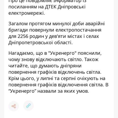
Про це повідомляє Інформатор із
посиланням на
ДТЕК Дніпровські
електромережі
.
Загалом протягом минулої доби аварійні
бригади повернули електропостачання
для 2256 родин у дев'яти містах і селах
Дніпропетровської області.
Нагадаємо, що
в "Укренерго"
пояснили,
чому знову відключають світло
. Також
читайте, що думають
дніпряни
повернення графіків відключень світла
.
Крім цього, у липні та серпні
очікують на
повернення графіків відключення світла
. В
“Укренерго” назвали за яких умов.