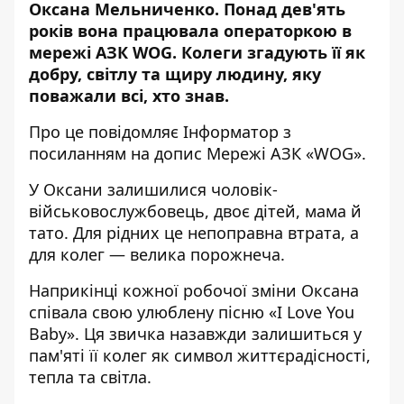
Оксана Мельниченко. Понад дев'ять
років вона працювала операторкою в
мережі АЗК WOG. Колеги згадують її як
добру, світлу та щиру людину, яку
поважали всі, хто знав.
Про це повідомляє Інформатор з
посиланням на допис
Мережі АЗК «WOG»
.
У Оксани залишилися чоловік-
військовослужбовець, двоє дітей, мама й
тато. Для рідних це непоправна втрата, а
для колег — велика порожнеча.
Наприкінці кожної робочої зміни Оксана
співала свою улюблену пісню «I Love You
Baby». Ця звичка назавжди залишиться у
пам'яті її колег як символ життєрадісності,
тепла та світла.