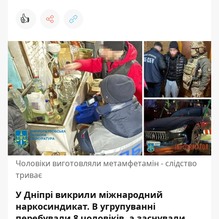
👍
Чоловіки виготовляли метамфетамін - слідство
триває
У Дніпрі викрили міжнародний
наркосиндикат. В
угрупуванні
перебували 8 чоловіків, а заснували