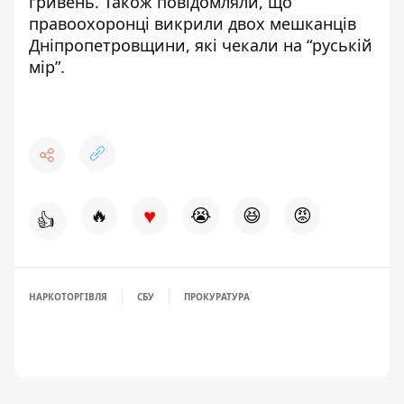
гривень
. Також повідомляли, що
правоохоронці викрили двох мешканців
Дніпропетровщини,
які чекали на “руській
мір”
.
♥
🔥
😭
😆
😡
👍
НАРКОТОРГІВЛЯ
СБУ
ПРОКУРАТУРА