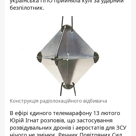
українська ППО прийняла кулі за ударний
безпілотник.
Конструкція радіолокаційного відбивача
В ефірі єдиного телемарафону 13 лютого
Юрій Ігнат розповів, що застосування
розвідувальних дронів і аеростатів для ЗСУ
нічого не змінює. Речник Повітряних Сил