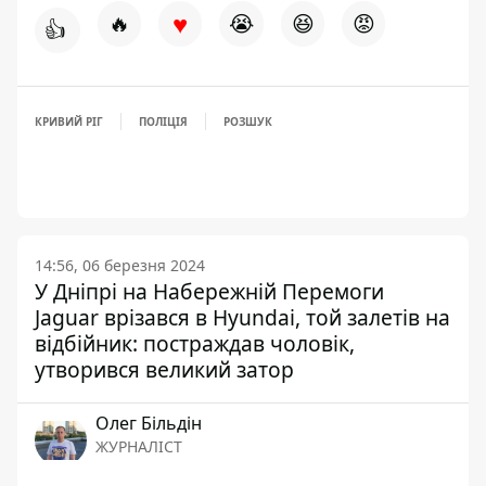
♥
🔥
😭
😆
😡
👍
КРИВИЙ РІГ
ПОЛІЦІЯ
РОЗШУК
14:56, 06 березня 2024
У Дніпрі на Набережній Перемоги
Jaguar врізався в Hyundai, той залетів на
відбійник: постраждав чоловік,
утворився великий затор
Олег Більдін
ЖУРНАЛІСТ