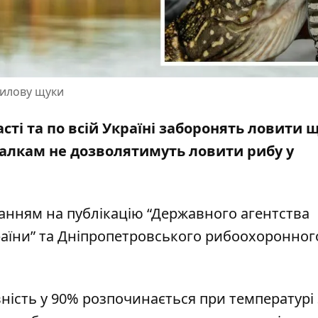
вилову щуки
сті та по всій Україні заборонять ловити щ
балкам не дозволятимуть ловити рибу у
ланням на публікацію
“Державного агентства
аїни”
та
Дніпропетровського рибоохоронног
ість у 90% розпочинається при температурі 3