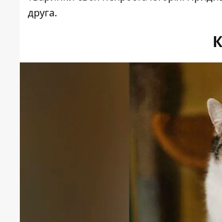
друга.
К