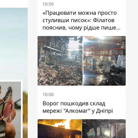
10:50
«Працювати можна просто
стуливши писок»: Філатов
пояснив, чому рідше пише у
соцмережах та
розкритикував медійність
чиновників
10:00
Ворог пошкодив склад
мережі "Алкомаг" у Дніпрі