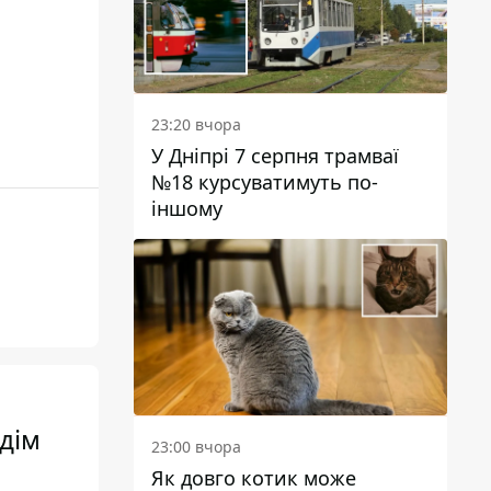
23:20 вчора
У Дніпрі 7 серпня трамваї
№18 курсуватимуть по-
іншому
дім
23:00 вчора
Як довго котик може