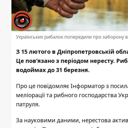
Українських рибалок попередили про заборону 
З 15 лютого в Дніпропетровській обла
Це пов’язано з періодом нересту. Ри
водоймах до 31 березня.
Про це повідомляє Інформатор з поси
меліорації та рибного господарства Укр
патруля
.
За науковими даними, нерестова активн