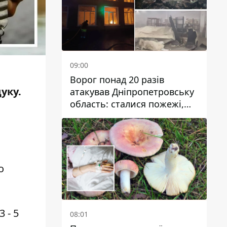
09:00
Ворог понад 20 разів
уку.
атакував Дніпропетровську
область: сталися пожежі,
постраждали будинки,
інфраструктура та авто
о
 - 5
08:01