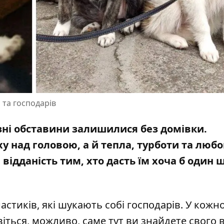
 та господарів
різні обставини залишилися без домівки.
 над головою, а й тепла, турботи та любов
відданість тим, хто дасть їм хоча б один 
астиків, які шукають собі господарів. У кожно
іться, можливо, саме тут ви знайдете свого 