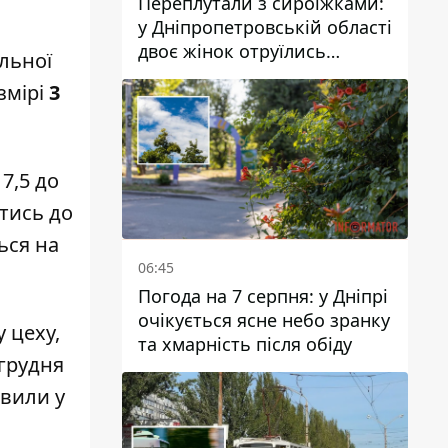
Переплутали з сироїжками:
у Дніпропетровській області
двоє жінок отруїлись
льної
грибами
змірі
3
7,5 до
атись до
ься на
06:45
Погода на 7 серпня: у Дніпрі
очікується ясне небо зранку
 цеху,
та хмарність після обіду
 грудня
вили у