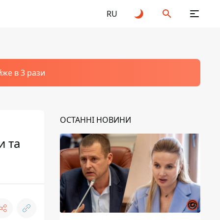
RU
йже в 3 рази
ОСТАННІ НОВИНИ
и та