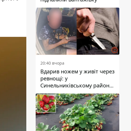
20:40 вчора
Вдарив ножем у живіт через
ревнощі: у
Синельниківському районі
затримали 49-річного
чоловіка за вбивство