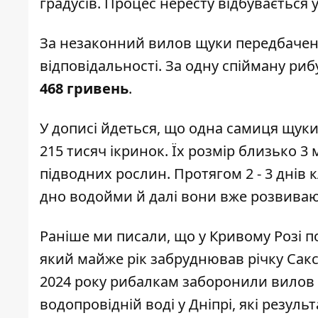
градусів. Процес нересту відбувається 
За незаконний вилов щуки передбачено
відповідальності. За одну спійману риб
468 гривень
.
У дописі йдеться, що одна самиця щуки, 
215 тисяч ікринок. Їх розмір близько 3
підводних рослин. Протягом 2 - 3 днів 
дно водойми й далі вони вже розвиваю
Раніше ми писали, що
у Кривому Розі п
який майже рік забруднював річку Сак
2024 року рибалкам заборонили вилов 
водопровідній воді у Дніпрі, які резул