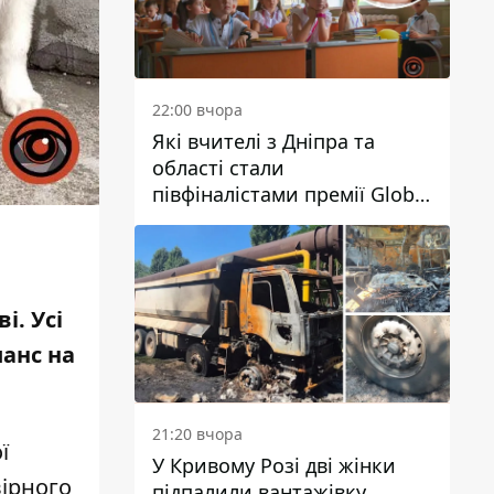
22:00 вчора
Які вчителі з Дніпра та
області стали
півфіналістами премії Global
Teacher Prize Ukraine 2026
і. Усі
шанс на
21:20 вчора
ї
У Кривому Розі дві жінки
вірного
підпалили вантажівку