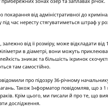
у прибережних зонах озер та заплавах річок.
 покарання від адміністративної до криміна
у під час нересту стягуватиметься штраф у ро
залежно від її розміру, може відкладати від 1
 міліметри в діаметрі, вони можуть приклеюв
клейкість зникає та більшість ікринок скочуєт
ться там самостійно.
овідомили про підозру 36-річному начальнику
сагань
. Також Інформатор повідомляв, що
з 1
раків
. Крім цього, ми писали й про те, що
вия
ьтати дослідження
.