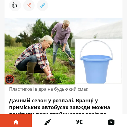
👍
Пластикові відра на будь-який смак
Дачний сезон у розпалі. Вранці у
приміських автобусах завжди можна
помітити пару-тройку господарів та
господинь, які поспішають на свої