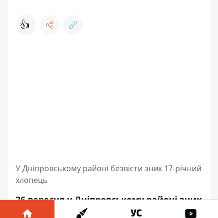
👍
У Дніпровському районі безвісти зник 17-річний
хлопець
26 вересня у Дніпровському районі зник
безвісти 17-річний Дмитро Сендюк. Він