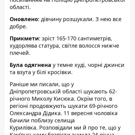
області
.
Оновлено
: дівчину розшукали. З нею все
добре.
Прикмети
: зріст 165-170 сантиметрів,
худорлява статура, світле волосся нижче
плечей.
Була одягнена
у темне худі, чорні джинси
та взута у білі кросівки.
Раніше ми писали, що у
Дніпропетровській області
шукають 62-
річного Миколу Кисюка
. Окрім того, в
регіоні
продовжують шукати 69-річного
Олександра Дідика
. 11 вересня чоловіка
бачили поблизу селища
Курилівка. Розповідали ми й про те, що у
Кам’янському безвісти
зникла 24-річна