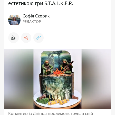
естетикою гри S.T.A.L.K.E.R.
Софія Скорик
РЕДАКТОР
👍
Кондитер із Дніпра продемонстрував свій