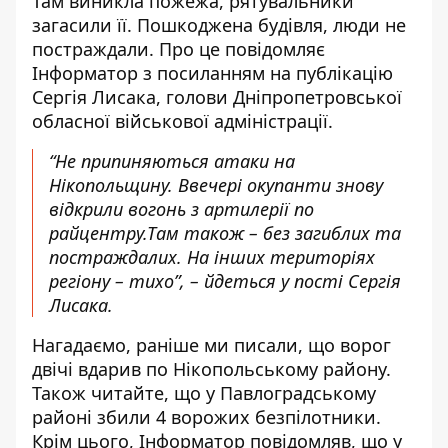
Там виникла пожежа, рятувальники
загасили її. Пошкоджена будівля, люди не
постраждали. Про це повідомляє
Інформатор з посиланням на
публікацію
Сергія Лисака, голови Дніпропетровської
обласної військової адміністрації
.
“Не припиняються атаки на
Нікопольщину. Ввечері окупанти знову
відкрили вогонь з артилерії по
райцентру.Там також – без загиблих та
постраждалих. На інших територіях
регіону – тихо”, – йдеться у пості Сергія
Лисака.
Нагадаємо, раніше ми писали, що
ворог
двічі вдарив по Нікопольському району
.
Також читайте, що
у Павлоградському
районі збили 4 ворожих безпілотники
.
Крім цього, Інформатор повідомляв, що
у