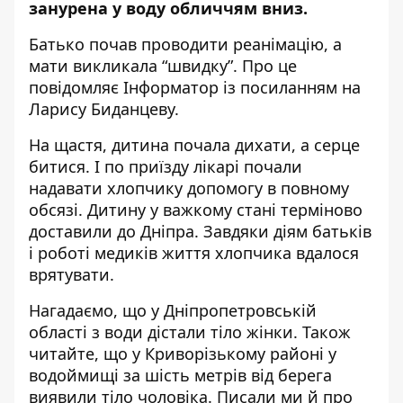
занурена у воду обличчям вниз.
Батько почав проводити реанімацію, а
мати викликала “швидку”. Про це
повідомляє Інформатор із
посиланням на
Ларису Биданцеву
.
На щастя, дитина почала дихати, а серце
битися. І по приїзду лікарі почали
надавати хлопчику допомогу в повному
обсязі. Дитину у важкому стані терміново
доставили до Дніпра. Завдяки діям батьків
і роботі медиків життя хлопчика вдалося
врятувати.
Нагадаємо, що у Дніпропетровській
області
з води дістали тіло жінки
.
Також
читайте, що у Криворізькому районі
у
водоймищі за шість метрів від берега
виявили тіло чоловіка
. Писали ми й про