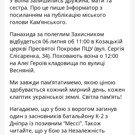
У воїна залишились дружина, мати та
сестра. Про це пише Інформатор з
посиланням на публікацію міського
голови Кам’янського.
Панахида за полеглим Захисником
відбудеться 0️6️ липня об 1️1️:0️0️ в Козацькій
церкві Пресвятої Покрови ПЦУ (вул. Сергія
Слісаренка, 34). Поховають воїна о 1️2:0️0️
на Алеї Героїв кладовища по вулиці
Весняній.
Ми завжди пам’ятатимемо, якою ціною
здобувається кожний мирний день, кожен
клаптик української землі. Світла пам’ять!
Нагадаємо, що
у бою з ворогом загинув
один з засновників батальйону
К-2 з
Дніпра із позивним “Мессі”. Також
читайте, що у бою за Незалежність