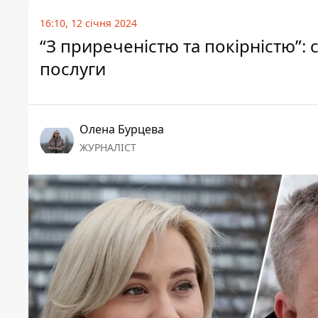
16:10, 12 січня 2024
“З приреченістю та покірністю”: 
послуги
Олена Бурцева
ЖУРНАЛІСТ