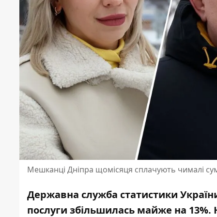
Мешканці Дніпра щомісяця сплачують чималі сум
Державна служба статистики України 
послуги збільшилась майже на 13%.