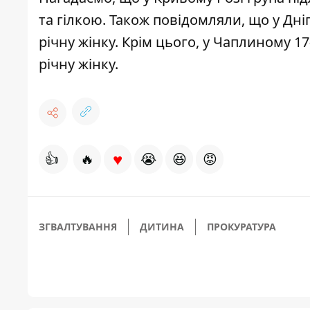
та гілкою
.
Також повідомляли, що у Дніп
річну жінку
. Крім цього, у Чаплиному
17
річну жінку.
♥
👍
🔥
😭
😆
😡
ЗГВАЛТУВАННЯ
ДИТИНА
ПРОКУРАТУРА