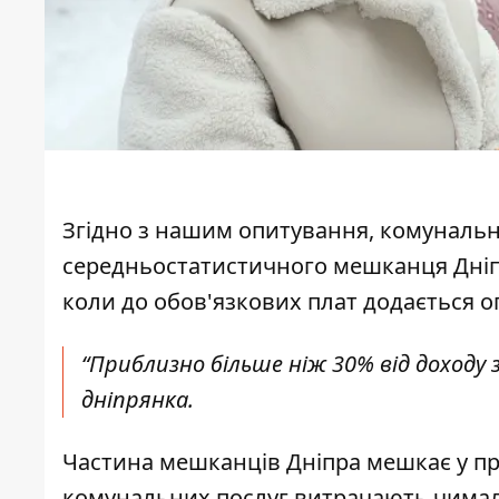
Згідно з нашим опитування, комуналь
середньостатистичного мешканця Дніпр
коли до обов'язкових плат додається о
“Приблизно більше ніж 30% від доходу 
дніпрянка.
Частина мешканців Дніпра мешкає у при
комунальних послуг витрачають чимал