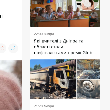
і
22:00 вчора
Які вчителі з Дніпра та
області стали
півфіналістами премії Global
Teacher Prize Ukraine 2026
21:20 вчора