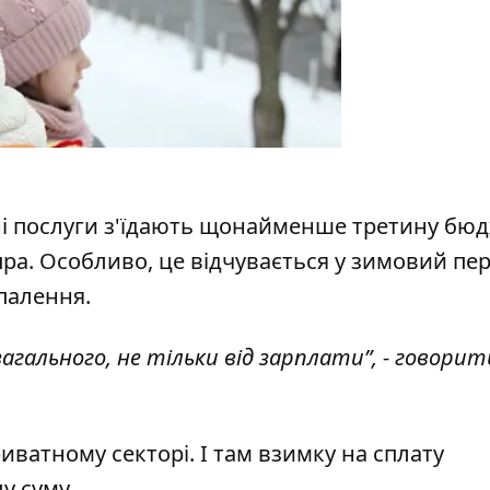
ні послуги з'їдають щонайменше третину бю
а. Особливо, це відчувається у зимовий пер
палення.
загального, не тільки від зарплати”, - говорит
ватному секторі. І там взимку на сплату
у суму.