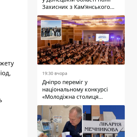
Захисник з Кам’янського
Антон Красовський
джету
іод,
19:30 вчора
Дніпро переміг у
національному конкурсі
«Молодіжна столиця
ь
України – 2026»