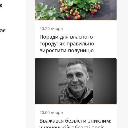
х
20:20 вчора
ає
Поради для власного
городу: як правильно
виростити полуницю
20:00 вчора
Вважався безвісти зниклим:
у Донецькій області поліг