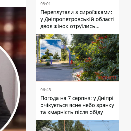
08:01
Переплутали з сироїжками:
у Дніпропетровській області
двоє жінок отруїлись
грибами
06:45
Погода на 7 серпня: у Дніпрі
очікується ясне небо зранку
та хмарність після обіду