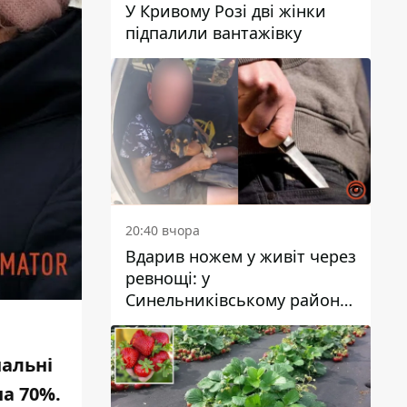
У Кривому Розі дві жінки
підпалили вантажівку
20:40 вчора
Вдарив ножем у живіт через
ревнощі: у
Синельниківському районі
затримали 49-річного
чоловіка за вбивство
нальні
на 70%
.