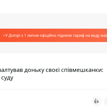
У Дніпрі з 1 липня офіційно підняли тариф на воду ма
валтував доньку своєї співмешканки:
 суду
👍