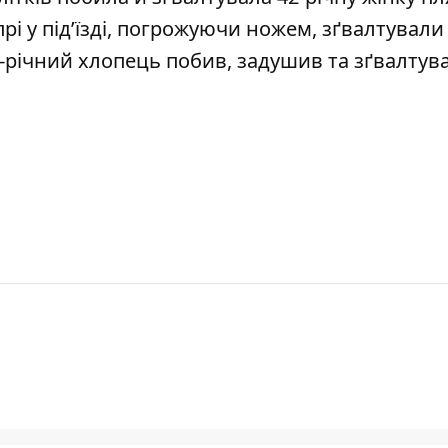
рі у під’їзді, погрожуючи ножем,
зґвалтували 
-річний хлопець побив, задушив та зґвалтув