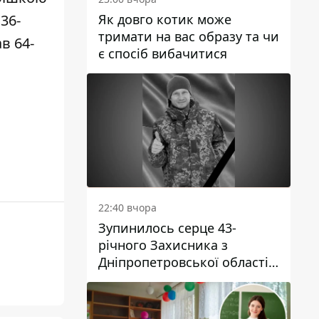
Як довго котик може
36-
тримати на вас образу та чи
ав
64-
є спосіб вибачитися
22:40 вчора
Зупинилось серце 43-
річного Захисника з
Дніпропетровської області
Євгена Зінченка