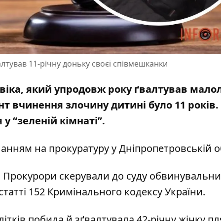
лтував 11-річну доньку своєї співмешканки
віка, який упродовж року ґвалтував мало
ент
вчинення злочину дитині було 11 років
.
у “зеленій кімнаті”.
анням на прокуратуру у Дніпропетровській о
ю. Прокурори скерували до суду обвинувальни
статті 152 Кримінального кодексу України.
літків побила й
зґвалтувала 42-річну жінку 