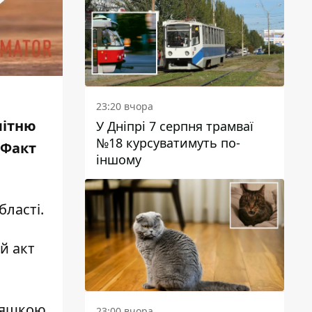
23:20 вчора
літню
У Дніпрі 7 серпня трамваї
№18 курсуватимуть по-
 Факт
іншому
бласті
.
й акт
пляшкою
23:00 вчора