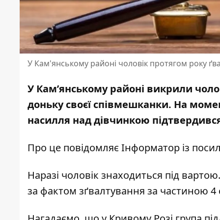
У Кам'янському районі чоловік протягом року ґва
У Кам’янському районі викрили чоло
доньку своєї співмешканки. На мом
насилля над дівчинкою підтвердився 
Про це повідомляє Інформатор із
посил
Наразі чоловік знаходиться під варто
за фактом зґвалтування за частиною 4 
Нагадаємо, що у Кривому Розі група під