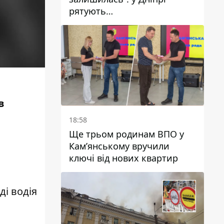
рятують
військовослужбовицю та
мати чотирьох дітей, яку
поранив КАБ
в
18:58
Ще трьом родинам ВПО у
Кам’янському вручили
ключі від нових квартир
ді водія