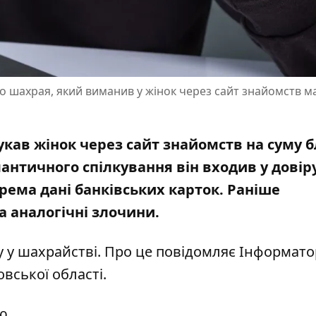
о шахрая, який виманив у жінок через сайт знайомств м
укав жінок через сайт знайомств на суму 
античного спілкування він входив у довіру
рема дані банківських карток. Раніше
 аналогічні злочини.
 у шахрайстві. Про це повідомляє Інформато
овської області
.
ю.