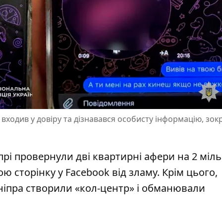
входив у довіру та дізнавався особисту інформацію, зок
прі провернули дві квартирні афери на 2 міл
ою сторінку у Facebook від зламу
. Крім цього,
ніпра створили «кол-центр» і обманювали