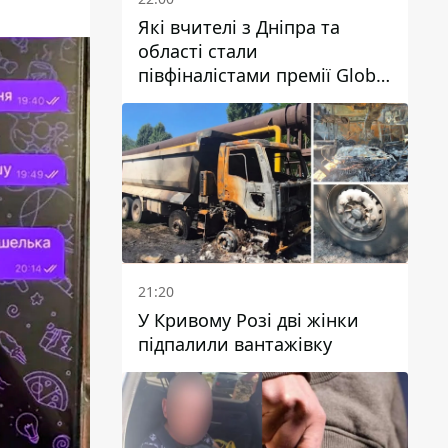
Які вчителі з Дніпра та
області стали
півфіналістами премії Global
Teacher Prize Ukraine 2026
21:20
У Кривому Розі дві жінки
підпалили вантажівку