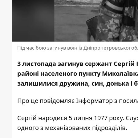
Під час бою загинув воїн із Дніпропетровської об
3 листопада загинув сержант Сергій 
районі населеного пункту Миколаївка
залишилися дружина, син, донька і б
Про це повідомляє Інформатор з поси
Сергій народися 5 липня 1977 року. Служ
одного з механізованих підрозділів.