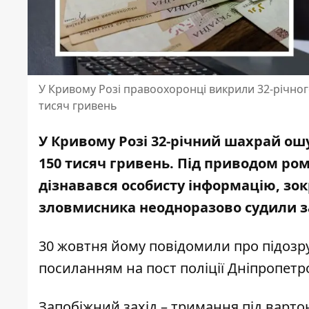
У Кривому Розі правоохоронці викрили 32-річног
тисяч гривень
У Кривому Розі 32-річний шахрай ош
150 тисяч гривень. Під приводом ром
дізнавався особисту інформацію, зок
зловмисника неодноразово судили за
30 жовтня йому повідомили про підозру
посиланням на
пост поліції Дніпропетр
Запобіжний захід – тримання під варто