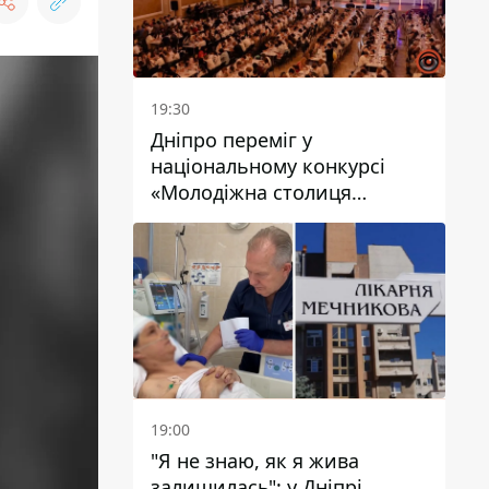
19:30
Дніпро переміг у
національному конкурсі
«Молодіжна столиця
України – 2026»
19:00
"Я не знаю, як я жива
залишилась": у Дніпрі