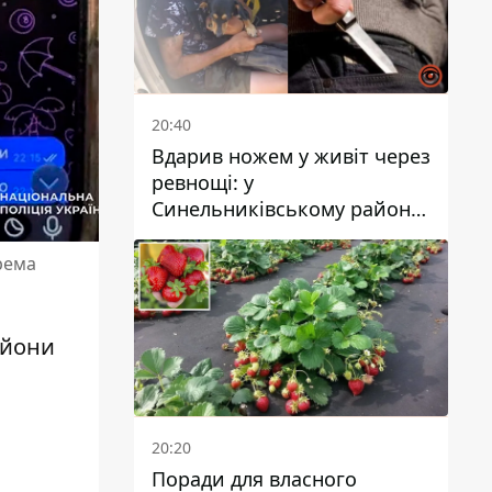
20:40
Вдарив ножем у живіт через
ревнощі: у
Синельниківському районі
затримали 49-річного
чоловіка за вбивство
рема
ьйони
20:20
Поради для власного