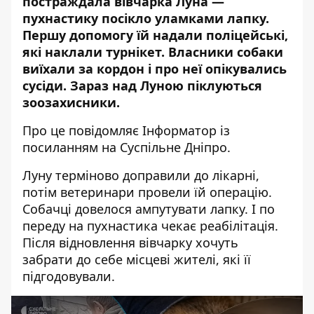
постраждала вівчарка Луна —
пухнастику посікло уламками лапку.
Першу допомогу їй надали поліцейські,
які наклали турнікет. Власники собаки
виїхали за кордон і про неї опікувались
сусіди. Зараз над Луною піклуються
зоозахисники.
Про це повідомляє Інформатор із
посиланням на
Суспільне Дніпро
.
Луну терміново доправили до лікарні,
потім ветеринари провели їй операцію.
Собачці довелося ампутувати лапку. І по
переду на пухнастика чекає реабілітація.
Після відновлення вівчарку хочуть
забрати до себе місцеві жителі, які її
підгодовували.