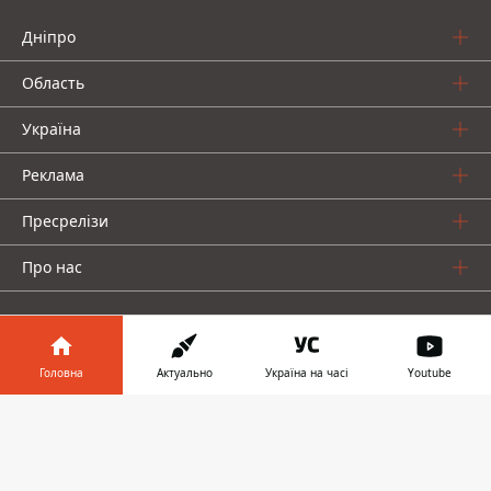
Дніпро
Область
Україна
Реклама
Пресрелізи
Про нас
Головна
Актуально
Україна на часі
Youtube
Інформатор у
Інформатор проекти
Завантажити
телефоні
👉
Інформатор Україна
Інформатор Київ
Інформатор Авто