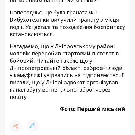
посиланням на
Перший міський
.
Попередньо, це була граната Ф-1.
Вибухотехніки вилучили гранату з місця
події. Усі деталі та походження боєприпасу
встановлюється.
Нагадаємо, що у Дніпровському районі
чоловік
переробив стартовий пістолет в
бойовий
. Читайте також, що у
Дніпропетровській області
озброєні люди
у камуфляжі увірвались на підприємство
. І
писали, що у Дніпрі
адвокат організував
канал збуту вогнепальної зброї через
пошту
.
Фото: Перший міський