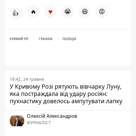
♥
🔥
😭
😆
😡
👍
КРИВИЙ РІГ
ГРАНАТА
ПОЛІЦІЯ
18:42, 24 травня
У Кривому Розі рятують вівчарку Луну,
яка постраждала від удару росіян:
пухнастику довелось ампутувати лапку
Олексій Александров
ЖУРНАЛІСТ