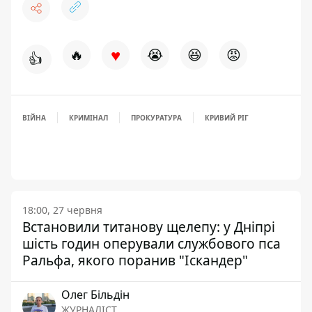
♥
🔥
😭
😆
😡
👍
ВІЙНА
КРИМІНАЛ
ПРОКУРАТУРА
КРИВИЙ РІГ
18:00, 27 червня
Встановили титанову щелепу: у Дніпрі
шість годин оперували службового пса
Ральфа, якого поранив "Іскандер"
Олег Більдін
ЖУРНАЛІСТ