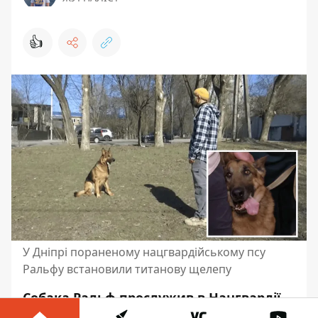
👍
У Дніпрі пораненому нацгвардійському псу
Ральфу встановили титанову щелепу
Собака Ральф прослужив в Нацгвардії
шість років. Він працював з кінологом