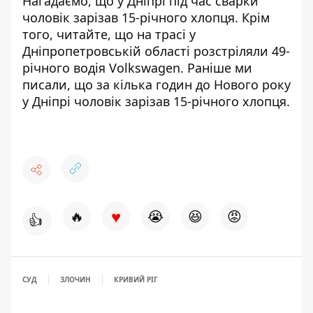
Нагадаємо, що у Дніпрі під час
сварки
чоловік зарізав 15-річного хлопця
. Крім
того, читайте, що на трасі у
Дніпропетровській області
розстріляли 49-
річного водія Volkswagen
. Раніше ми
писали, що за кілька годин до Нового року
у Дніпрі
чоловік зарізав 15-річного хлопця
.
♥
🔥
😭
😆
😡
👍
СУД
ЗЛОЧИН
КРИВИЙ РІГ