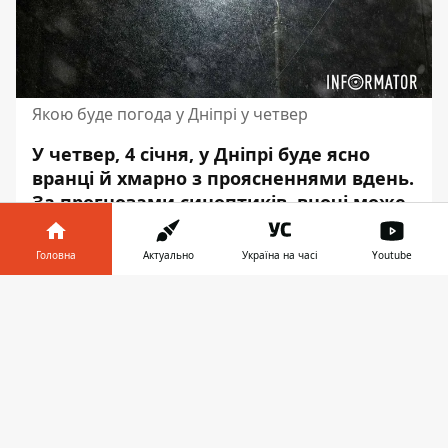
Якою буде погода у Дніпрі у четвер
У четвер, 4 січня, у Дніпрі буде ясно
вранці й хмарно з проясненнями вдень.
За прогнозами синоптиків,
вночі може
піти дощ з мокрим снігом
, дощитиме й
вдень. Вітер впродовж дня
Головна
Актуально
Україна на часі
Youtube
змінюватиме напрямок з південного на
Інформатор у
південно-західний.
Завантажити
телефоні
👉
Швидкість вітру – до 3 - 4 метрів на
секунду, з поривами до 6 - 8 метрів на
секунду впродовж доби. Про це
повідомляє Інформатор з посиланням
на
meteofor.com.ua
.