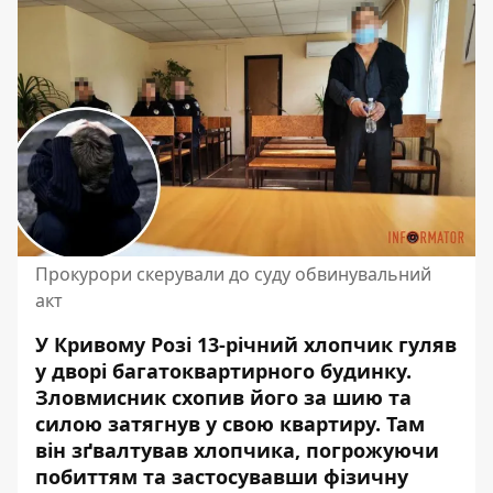
Прокурори скерували до суду обвинувальний
акт
У Кривому Розі 13-річний хлопчик гуляв
у дворі багатоквартирного будинку.
Зловмисник схопив його за шию та
силою затягнув у свою квартиру.
Там
в
ін зґвалтував хлопчика
, погрожуючи
побиттям та застосувавши фізичну