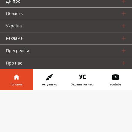
Дніпро
Область
Україна
Реклама
Пресрелізи
Про нас
Головна
Актуально
Україна на часі
Youtube
Інформатор у
Завантажити
телефоні
👉
Інформатор проекти
Інформатор Україна
Інформатор Київ
Інформатор Авто
© 2016-2026 Informator