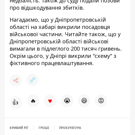
недбалість. Також до суду подали позови
про відшкодування збитків.
Нагадаємо, що
у Дніпропетровській
області
на хабарі викрили посадовця
військової частини
. Читайте також, що у
Дніпропетровській області
військові
вимагали в підлеглого 200 тисяч гривень
.
Окрім цього, у Дніпрі
викрили "схему" з
фіктивного працевлаштування
.
♥
🔥
😭
😆
😡
👍
КРИВИЙ РІГ
ГРОШІ
ПРОКУРАТУРА