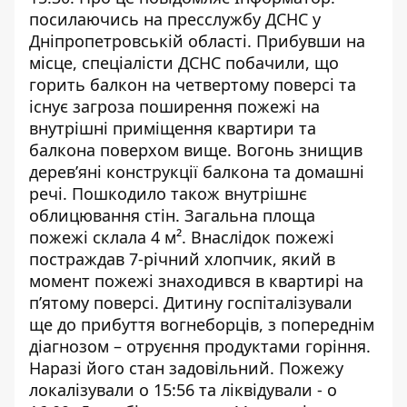
посилаючись на пресслужбу ДСНС у
Дніпропетровській області.
Прибувши на
місце, спеціалісти ДСНС побачили, що
горить балкон на четвертому поверсі та
існує загроза поширення пожежі на
внутрішні приміщення квартири та
балкона поверхом вище. Вогонь знищив
дерев’яні конструкції балкона та домашні
речі. Пошкодило також внутрішнє
облицювання стін. Загальна площа
пожежі склала 4 м².
Внаслідок пожежі
постраждав 7-річний хлопчик, який в
момент пожежі знаходився в квартирі на
п’ятому поверсі. Дитину госпіталізували
ще до прибуття вогнеборців, з попереднім
діагнозом – отруєння продуктами горіння.
Наразі його стан задовільний.
Пожежу
локалізували о 15:56 та ліквідували - о