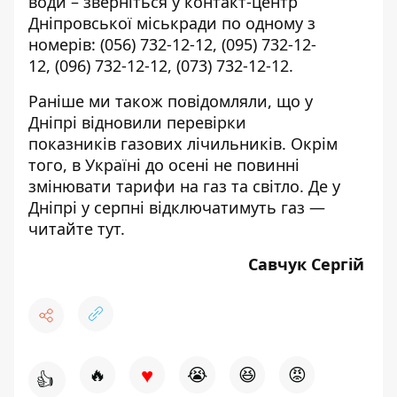
води – зверніться у контакт-центр
Дніпровської міськради по одному з
номерів:
(056) 732-12-12
,
(095) 732-12-
12
,
(096) 732-12-12
,
(073) 732-12-12
.
Раніше ми також повідомляли, що у
Дніпрі
відновили перевірки
показників
газових лічильників. Окрім
того, в Україні до осені
не повинні
змінювати
тарифи на газ та світло. Де у
Дніпрі у серпні відключатимуть газ —
читайте
тут
.
Савчук Сергій
♥
🔥
😭
😆
😡
👍