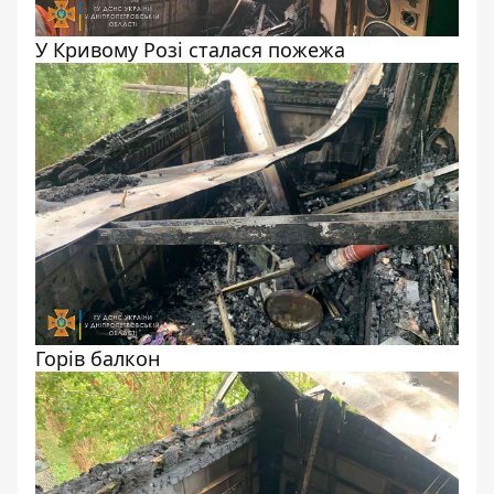
У Кривому Розі сталася пожежа
Горів балкон