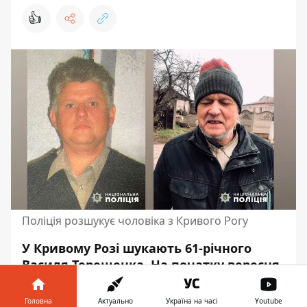
👍
Поліція розшукує чоловіка з Кривого Рогу
У Кривому Розі шукають 61-річного
Василя Терещенка. На початку вересня
він пішов з місця
мешкання у
Покровському районі міста і досі не
Головна
Актуально
Україна на часі
Youtube