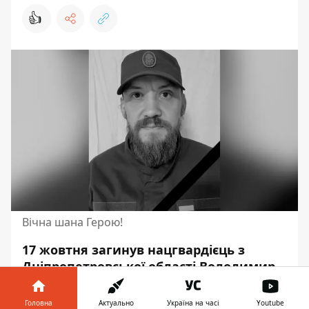
👍
Вічна шана Герою!
17 жовтня загинув нацгвардієць з
Дніпропетровської області Володимир
Серелега. Це сталося під час
виконання
бойового завдання поблизу населеного
Головна
Актуально
Україна на часі
Youtube