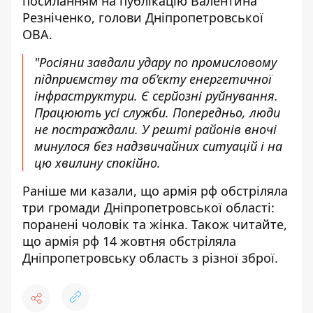
посиланням на публікацію Валентина
Резніченко, голови Дніпропетровської
ОВА.
"Росіяни завдали удару по промисловому
підприємству та об’єкту енергетичної
інфраструктури. Є серйозні руйнування.
Працюють усі служби. Попередньо, люди
не постраждали. У решті районів вночі
минулося без надзвичайних ситуацій і на
цю хвилину спокійно.
Раніше ми казали, що армія
рф обстріляла
три громади
Дніпропетровської області:
поранені чоловік та жінка. Також читайте,
що армія рф 14 жовтня
обстріляла
Дніпропетровську область з різної зброї
.