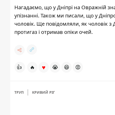
Нагадаємо, що у Дніпрі на Овражній
зн
упізнанні
.
Також ми писали, що у Дніп
чоловік
. Ще повідомляли, як чоловік з
протигаз і отримав опіки очей
.
♥
👍
🔥
😭
😆
😡
ТРУП
КРИВИЙ РІГ