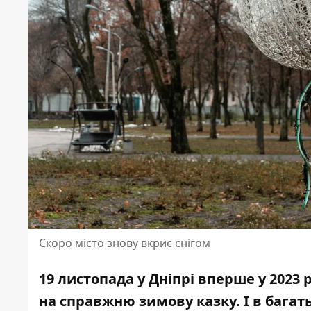
Скоро місто знову вкриє снігом
19 листопада у Дніпрі вперше у 2023 р
на справжню зимову казку
. І в бага