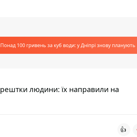
Понад 100 гривень за куб води: у Дніпрі знову планують
и рештки людини: їх направили на
👍