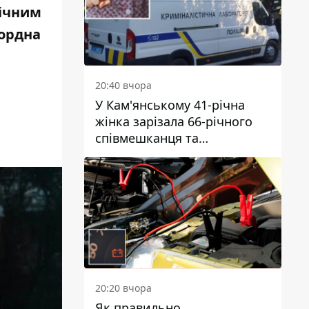
річним
ордна
20:40 вчора
У Кам'янському 41-річна
жінка зарізала 66-річного
співмешканця та
намагалась обманути
поліцейських
20:20 вчора
Як правильно