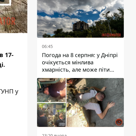
06:45
в 17-
Погода на 8 серпня: у Дніпрі
очікується мінлива
і.
хмарність, але може піти
дощ
ГУНП у
23:20 вчора