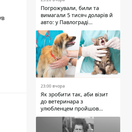
Погрожували, били та
вимагали 5 тисяч доларів й
ув
авто: у Павлограді
затримали двох чоловіків
23:00 вчора
Як зробити так, аби візит
до ветеринара з
улюбленцем пройшов
спокійно: прості поради