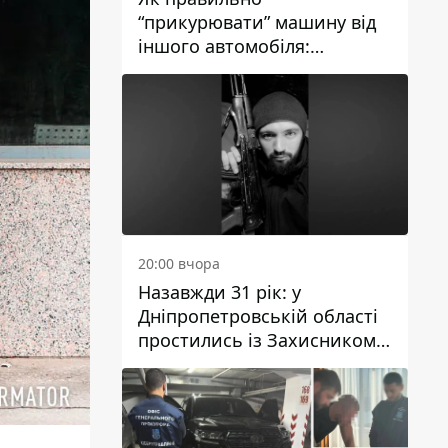
“прикурювати” машину від
іншого автомобіля:
інструкція для водіїв
20:00 вчора
Назавжди 31 рік: у
Дніпропетровській області
простились із Захисником
Олександром Рєпіним