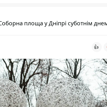
є Соборна площа у Дніпрі суботнім дне
👍