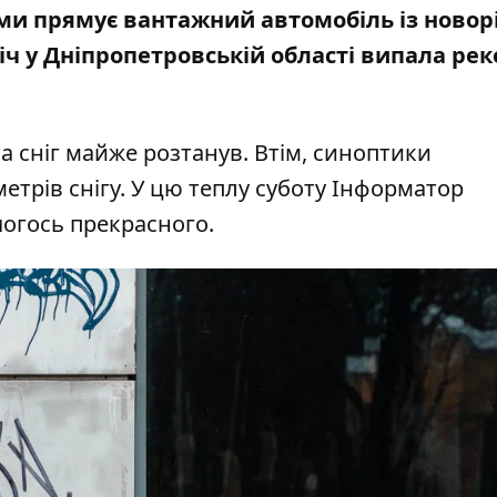
ами прямує вантажний автомобіль із ново
іч у Дніпропетровській області
випала рек
та сніг майже розтанув. Втім, синоптики
етрів снігу.
У цю теплу суботу Інформатор
чогось прекрасного.