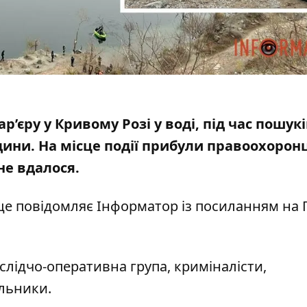
’єру у Кривому Розі у воді, під час пошукі
дини.
На місце події прибули правоохоронц
не вдалося.
це повідомляє Інформатор із посиланням на
 слідчо-оперативна група, криміналісти,
альники.