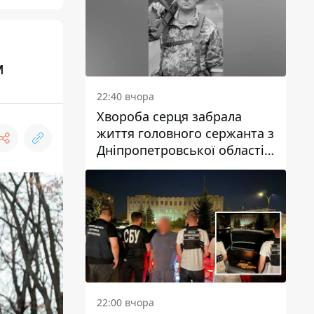
м
22:40 вчора
Хвороба серця забрала
життя головного сержанта з
Дніпропетровської області
Юрія Свистуна
22:00 вчора