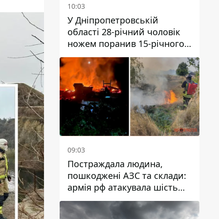
10:03
У Дніпропетровській
області 28-річний чоловік
ножем поранив 15-річного
хлопця
09:03
Постраждала людина,
пошкоджені АЗС та склади:
армія рф атакувала шість
районів Дніпропетровської
області