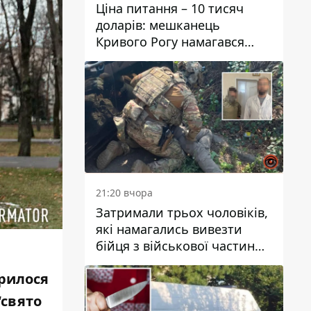
Ціна питання – 10 тисяч
доларів: мешканець
Кривого Рогу намагався
переправити чоловіка до
Словаччини
21:20 вчора
Затримали трьох чоловіків,
які намагались вивезти
бійця з військової частини
до Дніпра за 7 тисяч
рилося
доларів: серед них був лікар
“свято