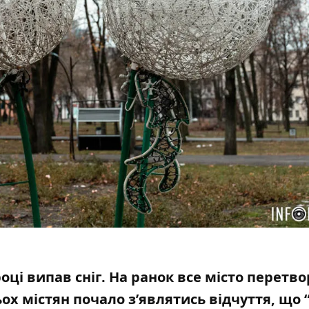
оці випав сніг. На ранок все місто
перетво
тьох містян почало з’являтись відчуття, що 