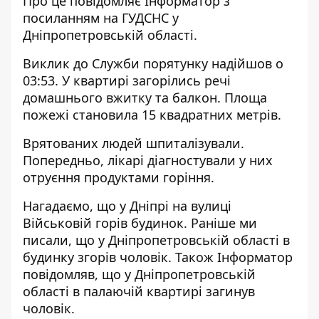
Про це повідомляє Інформатор з
посиланням на
ГУДСНС у
Дніпропетровській області
.
Виклик до Служби порятунку надійшов о
03:53. У квартирі загорілись речі
домашнього вжитку та балкон. Площа
пожежі становила 15 квадратних метрів.
Врятованих людей шпиталізували.
Попередньо, лікарі діагностували у них
отруєння продуктами горіння.
Нагадаємо, що у Дніпрі на
вулиці
Військовій горів будинок
. Раніше ми
писали, що
у Дніпропетровській області в
будинку згорів чоловік
. Також Інформатор
повідомляв, що
у Дніпропетровській
області в палаючій квартирі загинув
чоловік
.