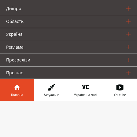
Дніпро
Область
Україна
Реклама
Пресрелізи
Про нас
Головна
Актуально
Україна на часі
Youtube
Інформатор у
Завантажити
телефоні
👉
Інформатор проекти
Інформатор Україна
Інформатор Київ
Інформатор Авто