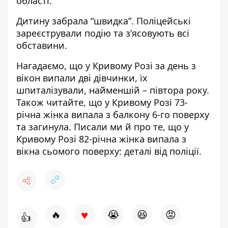
області.
Дитину забрала “швидка”. Поліцейські
зареєстрували подію та з’ясовують всі
обставини.
Нагадаємо, що
у Кривому Розі
за день з
вікон випали дві дівчинки, їх
шпиталізували
, найменшій – півтора року.
Також читайте, що у Кривому Розі
73-
річна жінка випала з балкону 6-го поверху
та загинула
. Писали ми й про те, що у
Кривому Розі
82-річна жінка випала з
вікна сьомого поверху: деталі від поліції
.
♥
🔥
😭
😆
😡
👍