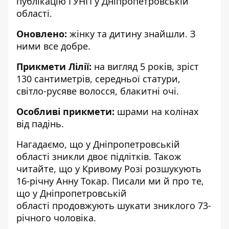
публікацію
ГУНП
у Дніпропетровській
області.
Оновлено:
жінку та дитину знайшли. З
ними все добре.
Прикмети Лілії:
на вигляд 5 років, зріст
130 сантиметрів, середньої статури,
світло-русяве волосся, блакитні очі.
Особливі прикмети:
шрами на колінах
від падінь.
Нагадаємо, що у Дніпропетровській
області
зникли двоє підлітків
. Також
читайте, що у Кривому Розі
розшукують
16-річну Анну Токар
. Писали ми й про те,
що у Дніпропетровській
області
продовжують шукати зниклого 73-
річного чоловіка
.