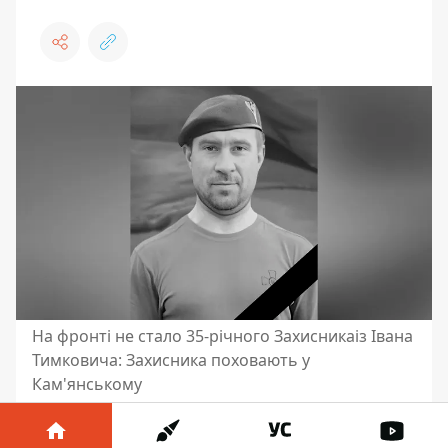
На фронті не стало 35-річного Захисникаіз Івана
Тимковича: Захисника поховають у
Кам'янському
23 листопада у бою загинув Захисник