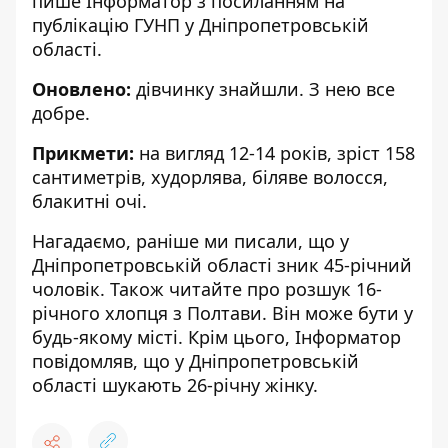
пише Інформатор з посиланням на
публікацію
ГУНП
у Дніпропетровській
області.
Оновлено:
дівчинку знайшли. З нею все
добре.
Прикмети:
на вигляд 12-14 років, зріст 158
сантиметрів, худорлява, біляве волосся,
блакитні очі.
Нагадаємо, раніше ми писали, що
у
Дніпропетровській області зник 45-річний
чоловік
. Також читайте про
розшук 16-
річного хлопця з Полтави
. Він може бути у
будь-якому місті. Крім цього, Інформатор
повідомляв, що
у Дніпропетровській
області шукають 26-річну жінку
.