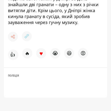
знайшли дві гранати – одну з них з річки
витягли діти
. Крім цього,
у Дніпрі жінка
кинула гранату в сусіда, який зробив
зауваження через гучну музику
.
♥
🔥
😭
😆
😡
👍
ПОЛІЦІЯ