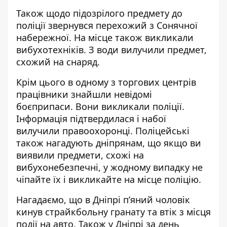
Також щодо підозрілого предмету до
поліції звернувся перехожий з Сонячної
набережної. На місце також викликали
вибухотехніків. З води вилучили предмет,
схожий на снаряд.
Крім цього в одному з торгових центрів
працівники знайшли невідомі
боєприпаси. Вони викликали поліції.
Інформація підтвердилася і набої
вилучили правоохоронці. Поліцейські
також нагадують дніпрянам, що якщо ви
виявили предмети, схожі на
вибухонебезпечні, у жодному випадку не
чіпайте їх і викликайте на місце поліцію.
Нагадаємо, що
в Дніпрі п’яний чоловік
кинув страйкбольну гранату та втік з місця
події на авто
. Також
у Дніпрі за день