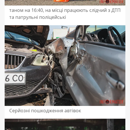
таном на 16:40, на місці працюють слідчий з ДТП
та патрульні поліцейські
Серйозні пошкодження автівок