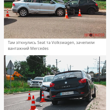
Там зіткнулись Seat та Volkswagen, зачепили
вантажний Mercedes