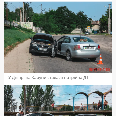
У Дніпрі на Каруни сталася потрійна ДТП