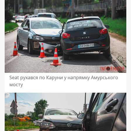
Seat рухався по Каруни у напрямку Амурського
мосту