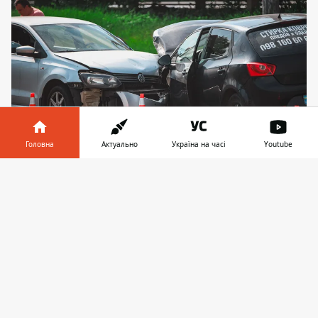
Головна
Актуально
Україна на часі
Youtube
Інформатор у
На дорозі знаходяться уламки скла. Зайнята
Завантажити
телефоні
👉
одна смуга - у напрямку переправи