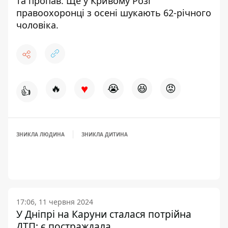
та пропав
. Ще у Кривому Розі
правоохоронці
з осені шукають 62-річного
чоловіка
.
♥
🔥
😭
😆
😡
👍
ЗНИКЛА ЛЮДИНА
ЗНИКЛА ДИТИНА
17:06, 11 червня 2024
У Дніпрі на Каруни сталася потрійна
ДТП: є постраждала