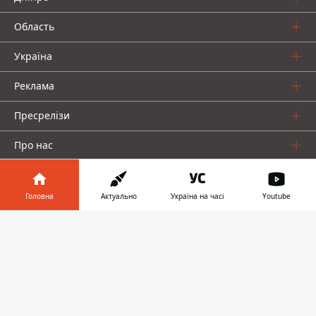
Область
Україна
Реклама
Пресрелізи
Про нас
Головна
Актуально
Україна на часі
Youtube
Інформатор у
Завантажити
телефоні
👉
Інформатор проекти
Інформатор Україна
Інформатор Київ
Інформатор Авто
© 2016-2026 Informator