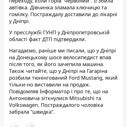
переходу, коли горів “червоний”. Її збила
автівка. Дівчинка зламала ключицю та
гомілку. Постраждалу доставили до лікарні
у Дніпрі.
У пресслужбі ГУНП у Дніпропетровській
області факт ДТП підтвердили.
Нагадаємо, раніше ми писали, що
у
Дніпрі
на Донецькому шосе велосипедист впав
після того, як його зачепила машина
.
Також читайте, що
у Дніпрі на Гагаріна
розбили тюнінгований Ford Mustang
, який
тільки-но виставили на продаж.
Повідомляв Інформатор і про те, що
на
Антоновича зіткнулися Mitsubishi та
Volkswagen
. Постраждалого чоловіка
забрала “швидка”.