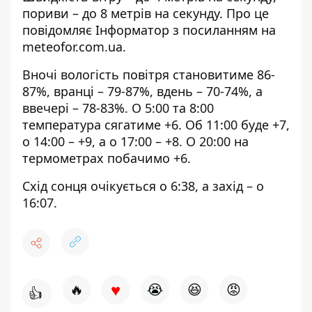
пориви – до 8 метрів на секунду. Про це
повідомляє Інформатор з посиланням на
meteofor.com.ua
.
Вночі вологість повітря становитиме 86-
87%, вранці – 79-87%, вдень – 70-74%, а
ввечері – 78-83%. О 5:00 та 8:00
температура сягатиме +6. Об 11:00 буде +7,
о 14:00 – +9, а о 17:00 – +8. О 20:00 на
термометрах побачимо +6.
Схід сонця очікується о 6:38, а захід – о
16:07.
♥
🔥
😭
😆
😡
👍