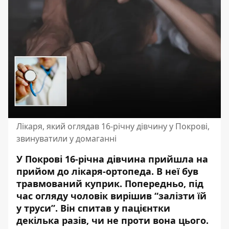
Лікаря, який оглядав 16-річну дівчину у Покрові,
звинуватили у домаганні
У Покрові 16-річна дівчина прийшла на
прийом до лікаря-ортопеда. В неї був
травмований куприк. Попередньо, під
час огляду чоловік вирішив “залізти їй
у труси”. Він спитав у пацієнтки
декілька разів, чи не проти вона цього.