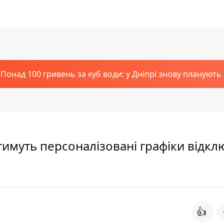
Понад 100 гривень за куб води: у Дніпрі знову планують
атимуть персоналізовані графіки відк
👍