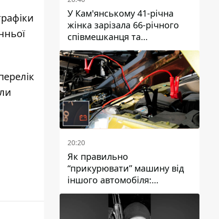
У Кам'янському 41-річна
графіки
жінка зарізала 66-річного
нньої
співмешканця та
намагалась обманути
поліцейських
перелік
или
20:20
Як правильно
“прикурювати” машину від
іншого автомобіля:
інструкція для водіїв