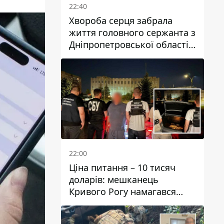
22:40
Хвороба серця забрала
життя головного сержанта з
Дніпропетровської області
Юрія Свистуна
22:00
Ціна питання – 10 тисяч
доларів: мешканець
Кривого Рогу намагався
переправити чоловіка до
Словаччини