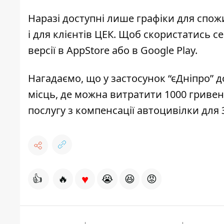
Наразі доступні лише графіки для спо
і для клієнтів ЦЕК. Щоб скористатись с
версії в
AppStore
або в
Google Play
.
Нагадаємо, що
у застосунок
“єДніпро” 
місць,
де можна витратити 1000 гривен
послугу з
компенсації автоцивілки для
♥
👍
🔥
😭
😆
😡