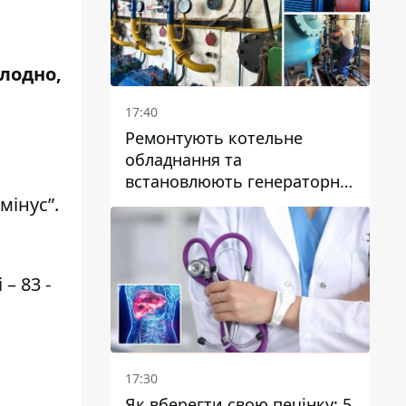
олодно,
17:40
Ремонтують котельне
обладнання та
встановлюють генераторні
установки: як у Дніпрі
мінус”.
готуються до
опалювального сезону
– 83 -
17:30
Як вберегти свою печінку: 5