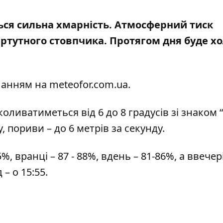
ється сильна хмарність. Атмосферний тиск
в ртутного стовпчика. Протягом дня буде х
иланням на
meteofor.com.ua
.
коливатиметься від 6 до 8 градусів зі знаком “
, пориви – до 6 метрів за секунду.
 вранці – 87 - 88%, вдень – 81-86%, а ввечері 
 – о 15:55.