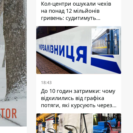
Кол-центри ошукали чехів
на понад 12 мільйонів
гривень: судитимуть
дніпрянина, який
організував
транснаціональну злочинну
організацію
18:43
До 10 годин затримки: чому
відхилились від графіка
потяги, які курсують через
Дніпро та область