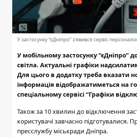
У застосунку “єДніпро” з’явився сервіс персоналі
У мобільному застосунку “єДніпро” 
світла. Актуальні графіки надсилат
Для цього в додатку треба вказати н
інформація відображатиметься на гол
спеціальному сервісі “Графіки відклю
Також за 10 хвилин до відключення за
користувачі завчасно підготувалися. П
пресслужбу міськради Дніпра.