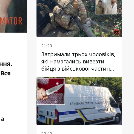
21:20
ь
Затримали трьох чоловіків,
які намагались вивезти
ння.
бійця з військової частини
 Вся
до Дніпра за 7 тисяч
доларів: серед них був лікар
на
20:40