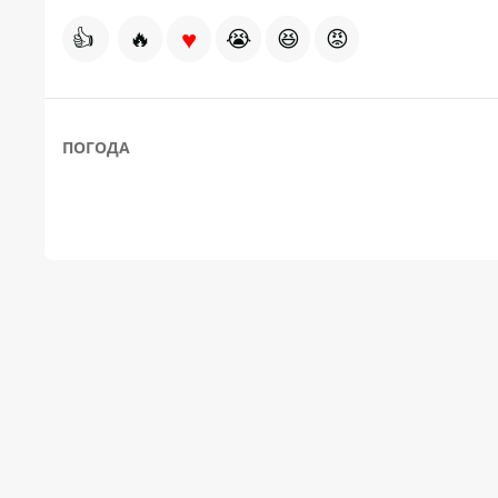
♥
👍
🔥
😭
😆
😡
ПОГОДА