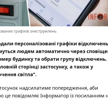
зованих графіків знеструмлень
додали персоналізовані графіки відключен
имуться людям автоматично через сповіще
омер будинку та обрати групу відключень.
овній сторінці застосунку, а також у
чення світла”.
стосунок надсилатиме попередження, аби
ро це повідомляє Інформатор із посиланням 