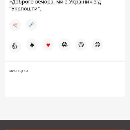
«Доброго вечора, ми з України» від
"Укрпошти"
.
♥
🔥
😭
😆
😡
👍
МИСТЕЦТВО