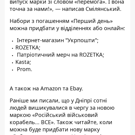
випуск марки зі словом
«
перемога
»
. І вона
точна за нами!
», — написав Смілянський.
Набори з погашенням
«
Перший день
»
можна придбати у відділеннях або онлайн:
Інтернет-магазин
"Укрпошти"
;
ROZETKA
;
Патріотичний мерч на
ROZETKA
;
Kasta
;
Prom
.
А також на Amazon та Ebay.
Раніше ми писали, що
у Дніпрі сотні
людей вишикувалися в чергу за новою
маркою «Російський військовий
корабель... ВСЕ»
. Також читайте,
коли
можна буде придбати нову марку