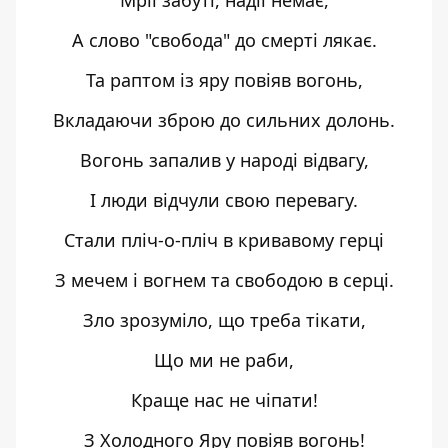
Мрії забуті, надії немає,
А слово "свобода" до смерті лякає.
Та раптом із яру повіяв вогонь,
Вкладаючи зброю до сильних долонь.
Вогонь запалив у народі відвагу,
І люди відчули свою перевагу.
Стали пліч-о-пліч в кривавому герці
З мечем і вогнем та свободою в серці.
Зло зрозуміло, що треба тікати,
Що ми не раби,
Краще нас не чіпати!
З Холодного Яру повіяв вогонь!