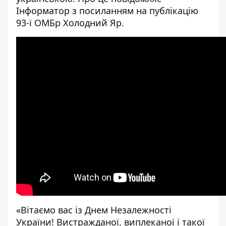
Інформатор
з посиланням на
публікацію
93-ї ОМБр Холодний Яр.
«
Вітаємо вас із Днем Незалежності
України! Вистражданої, виплеканої і такої