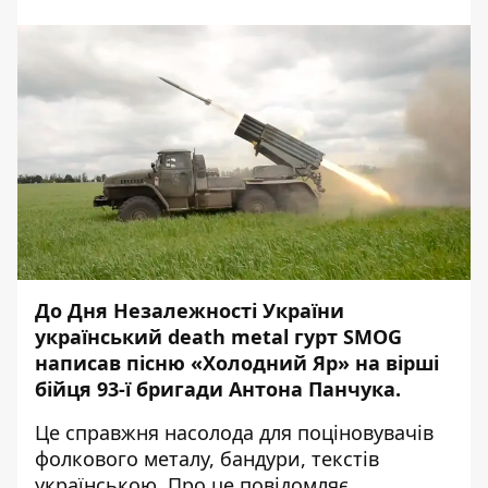
До Дня Незалежності України
український death metal гурт SMOG
написав пісню
«
Холодний Яр
» на вірші
бійця
93-ї бригади Антона Панчука.
Це справжня насолода для поціновувачів
фолкового металу, бандури, текстів
українською.
Про це повідомляє