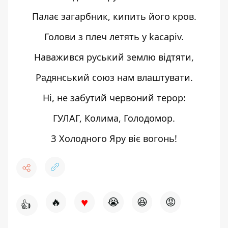
Палає загарбник, кипить його кров.
Голови з плеч летять у kacapiv.
Наважився руський землю відтяти,
Радянський союз нам влаштувати.
Ні, не забутий червоний терор:
ГУЛАГ, Колима, Голодомор.
З Холодного Яру віє вогонь!
♥
🔥
😭
😆
😡
👍