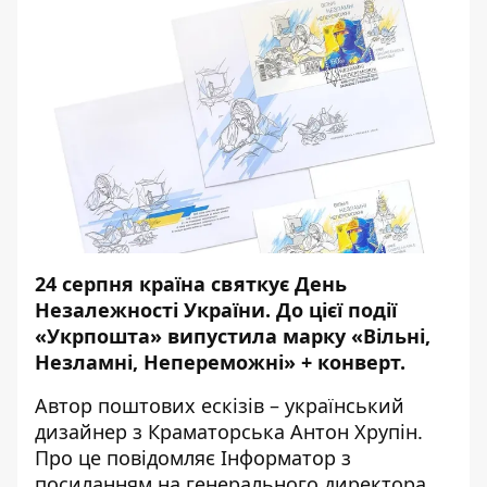
24 серпня країна святкує День
Незалежності України. До цієї події
«
Укрпошта
»
випустила марку
«
Вільні,
Незламні, Непереможні
»
+ конверт.
Автор поштових ескізів – український
дизайнер з Краматорська Антон Хрупін.
Про це повідомляє
Інформатор
з
посиланням
на генерального директора