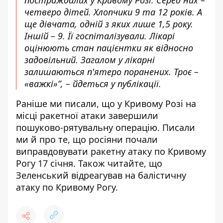
постраждалих у Кривому Розі. Серед них –
четверо дітей. Хлопчики 9 та 12 років. А
ще дівчата, одній з яких лише 1,5 року.
Іншій – 9. Її госпіталізували. Лікарі
оцінюють стан пацієнтки як відносно
задовільний. Загалом у лікарні
залишаються п'ятеро поранених. Троє –
«важкі»”, – йдеться у публікації.
Раніше ми писали, що у
Кривому Розі
на
місці ракетної атаки завершили
пошуково-рятувальну операцію
. Писали
ми й про те, що
росіяни почали
виправдовувати ракетну атаку по Кривому
Рогу 17 січня
. Також читайте, що
Зеленський
відреагував на балістичну
атаку по Кривому Рогу
.