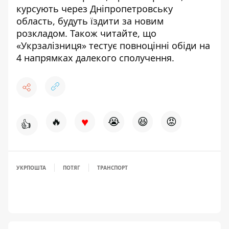
курсують через Дніпропетровську
область,
будуть їздити за новим
розкладом
. Також читайте, що
«Укрзалізниця»
тестує повноцінні обіди на
4 напрямках далекого сполучення
.
♥
🔥
😭
😆
😡
👍
УКРПОШТА
ПОТЯГ
ТРАНСПОРТ