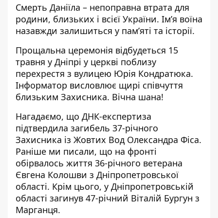
Смерть Даніїла – непоправна втрата для
родини, близьких і всієї України. Ім’я воїна
назавжди залишиться у пам’яті та історії.
Прощальна церемонія відбудеться 15
травня у Дніпрі у церкві поблизу
перехрестя з вулицею Юрія Кондратюка.
Інформатор висловлює щирі співчуття
близьким Захисника. Вічна шана!
Нагадаємо, що
ДНК-експертиза
підтвердила загибель 37-річного
Захисника із Жовтих Вод Олександра Фіса
.
Раніше ми писали, що
на фронті
обірвалось життя 36-річного ветерана
Євгена Колошви з Дніпропетровської
області
. Крім цього,
у Дніпропетровській
області загинув 47-річний Віталій Бургун з
Марганця
.