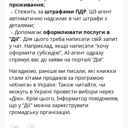
проживання;
Стежить за
штрафами ПДР
. ШІ-агент
автоматично надсилає в чат штрафи з
деталями;
Допомагає
оформлювати послуги в
“Дії”
. Для цього треба написати свій запит
у чат. Наприклад, якщо написати “хочу
оформити субсидію”, AI-агент одразу
спрямує вас до заяви на порталі “Дія”.
Нагадаємо, раніше ми писали,
які книжки
стали хітами продажів за програмою
«єКнига» в Україні
. Також читайте,
чи
можуть в Україні провести вибори через
«Дію»
. Крім цього, Інформатор повідомляв,
що
у "Дії" можна зареєструвати
громадську організацію
.