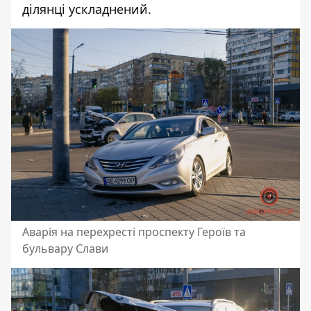
ділянці ускладнений.
Аварія на перехресті проспекту Героїв та
бульвару Слави