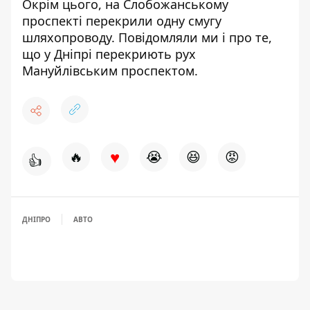
Окрім цього, на Слобожанському
проспекті
перекрили одну смугу
шляхопроводу
. Повідомляли ми і про те,
що у Дніпрі
перекриють рух
Мануйлівським проспектом.
♥
🔥
😭
😆
😡
👍
ДНІПРО
АВТО