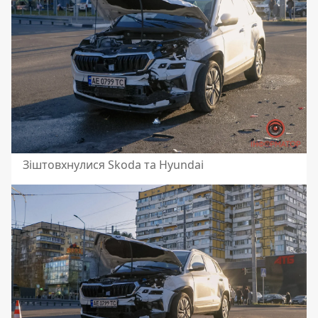
Зіштовхнулися Skoda та Hyundai