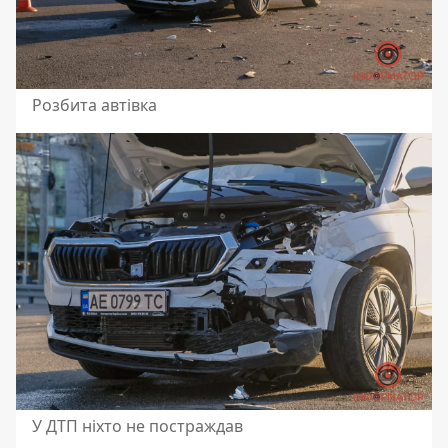
Розбита автівка
У ДТП ніхто не постраждав