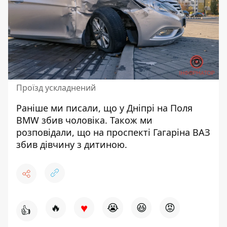
Проїзд ускладнений
Раніше ми писали, що у
Дніпрі на Поля
BMW
збив чоловіка. Також ми
розповідали, що на проспекті Гагаріна
ВАЗ
збив дівчину з дитиною
.
♥
🔥
😭
😆
😡
👍