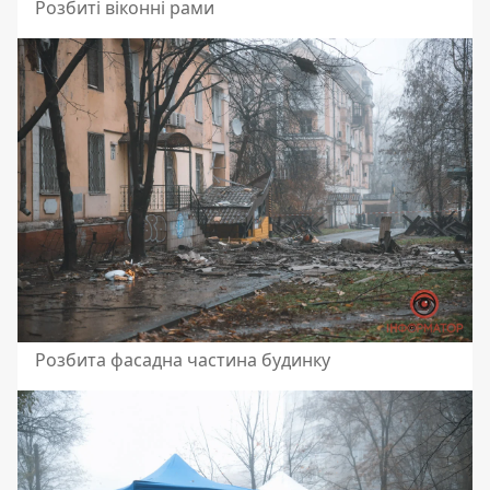
Розбиті віконні рами
Розбита фасадна частина будинку