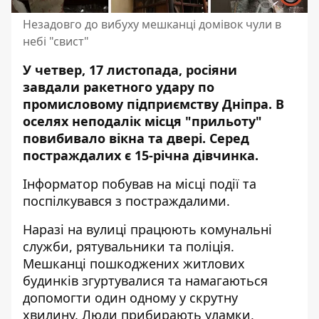
Незадовго до вибуху мешканці домівок чули в
небі "свист"
У четвер, 17 листопада, росіяни
завдали ракетного удару по
промисловому підприємству Дніпра. В
оселях неподалік місця "прильоту"
повибивало вікна та двері.
Серед
постраждалих є 15-річна дівчинка.
Інформатор побував на місці події та
поспілкувався з постраждалими.
Наразі на вулиці працюють комунальні
служби,
рятувальники
та поліція.
Мешканці пошкоджених житлових
будинків згуртувалися та намагаються
допомогти один одному у скрутну
хвилину. Люди прибирають уламки,