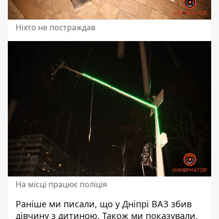
Ніхто не постраждав
На місці працює поліція
Раніше ми писали, що у Дніпрі
ВАЗ збив
дівчину
з дитиною. Також ми показували,