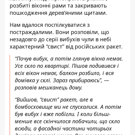
розбиті віконні рами та закривають
пошкодження дерев’яними щитами.
Нам вдалося поспілкуватися з
постраждалими. Вони розповіли, що
незадовго до серії вибухів чули в небі
характерний “свист” від російських ракет.
“Почув вибух, а потім глянув вікна немає.
Усе скло по квартирі. Пішов подивився і
всіх вікон немає, балкон розбило, і вся
домівка у склі. Зараз прибираюсь”, —
розповів мешканець дому.
“Вийшов, “свист” ракет, але в
бомбосховище ми не спускалися. А потім
був вибух і вже побігли. І коли більш-
менше все скінчилося побачили, що скло
всюди, а фасадної частини чотирьох