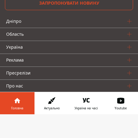
ЗАПРОПОНУВАТИ НОВИНУ
Дніпро
Область
Україна
Реклама
Пресрелізи
Про нас
Головна
Актуально
Україна на часі
Youtube
Інформатор у
Завантажити
телефоні
👉
Інформатор проекти