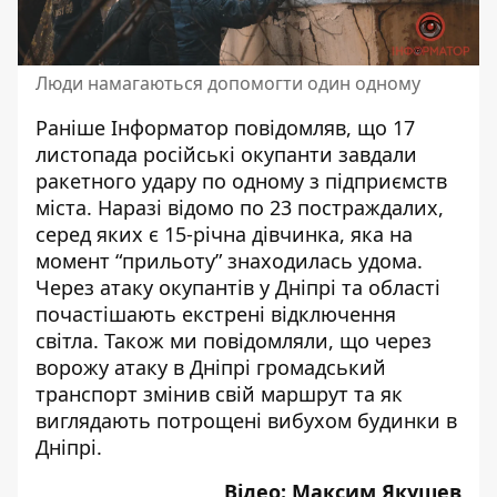
Люди намагаються допомогти один одному
Раніше Інформатор повідомляв, що 17
листопада російські окупанти завдали
ракетного удару
по одному з підприємств
міста. Наразі відомо по 23 постраждалих,
серед яких
є 15-річна дівчинка
, яка на
момент “прильоту” знаходилась удома.
Через атаку окупантів у Дніпрі та області
почастішають екстрені відключення
світла
. Також ми повідомляли, що через
ворожу атаку в Дніпрі громадський
транспорт змінив свій маршрут
та як
виглядають потрощені вибухом будинки в
Дніпрі.
Відео: Максим Якушев