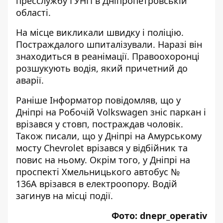
пресслужбу ГУНП в Дніпропетровській
області.
На місце викликали швидку і поліцію.
Постраждалого шпиталізували. Наразі він
знаходиться в реанімації. Правоохоронці
розшукують водія, який причетний до
аварії.
Раніше Інформатор повідомляв, що у
Дніпрі на Робочій Volkswagen
зніс паркан і
врізався у стовп
, постраждав чоловік.
Також писали, що у Дніпрі на Амурському
мосту Chevrolet
врізався у відбійник
та
повис на ньому. Окрім того, у Дніпрі на
проспекті Хмельницького автобус №
136А
врізався в електроопору
. Водій
загинув на місці події.
Фото:
dnepr_operativ