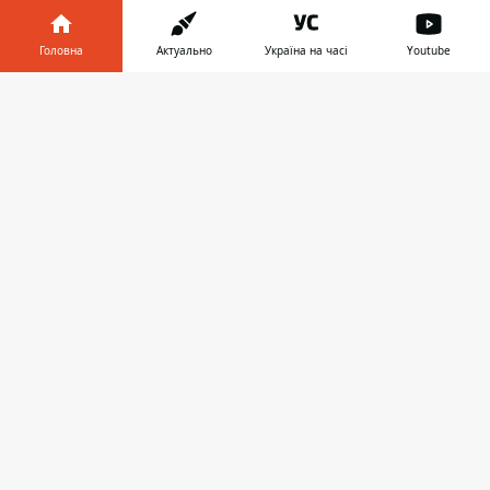
Головна
Актуально
Україна на часі
Youtube
Інформатор у
Завантажити
телефоні
👉