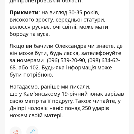
Дніпропетровській області.
Прикмети
: на вигляд 30-35 років,
високого зросту, середньої статури,
волосся русяве, очі світлі, може мати
бороду та вуса.
Якщо ви бачили Олександра чи знаєте, де
він може бути, будь ласка, зателефонуйте
за номерами
(096) 539-20-90
,
(098) 634-62-
68
. або 102. Будь-яка інформація може
бути потрібною.
Нагадаємо, раніше ми писали,
що
у Кам`янському 19-річний юнак зарізав
свою матір та її подругу
. Також читайте, у
Дніпрі чоловік
наніс понад 250 ударів
ножем своїй матері
.