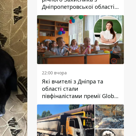
Дніпропетровської області
Євгена Зінченка
22:00 вчора
Які вчителі з Дніпра та
області стали
півфіналістами премії Global
Teacher Prize Ukraine 2026