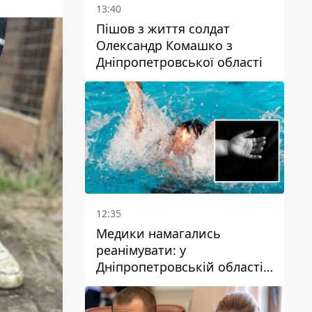
13:40
Пішов з життя солдат
Олександр Комашко з
Дніпропетровської області
12:35
Медики намагались
реанімувати: у
Дніпропетровській області
дворічний хлопчик потонув
у басейні