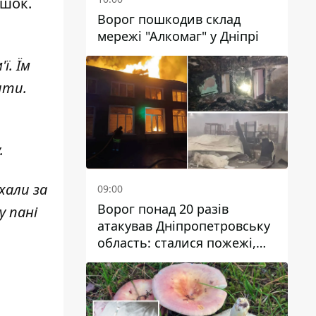
ішок.
Ворог пошкодив склад
мережі "Алкомаг" у Дніпрі
ї. Їм
ити.
.
хали за
09:00
Ворог понад 20 разів
у пані
атакував Дніпропетровську
область: сталися пожежі,
постраждали будинки,
інфраструктура та авто