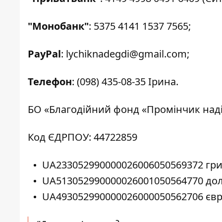
"Монобанк"
: 5375 4141 1537 7565;
PayPal
:
lychiknadegdi@gmail.com
;
Телефон
:
(098) 435-08-35
Ірина.
БО «Благодійний фонд «Промінчик наді
Код ЄДРПОУ: 44722859
UA233052990000026006050569372 гри
UA513052990000026001050564770 дол
UA493052990000026000050562706 євр