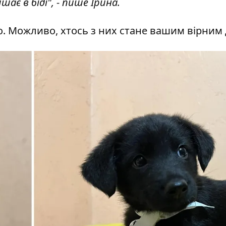
ає в біді", - пише Ірина.
о. Можливо, хтось з них стане вашим вірним 