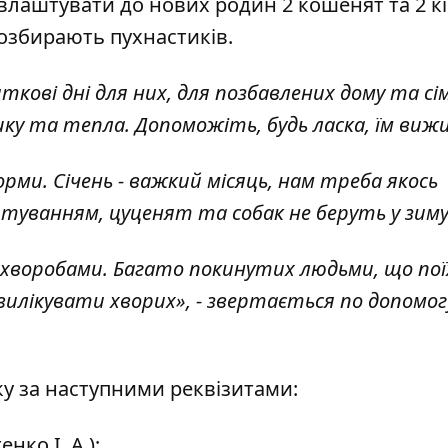
влаштувати до нових родин 2 кошенят та 2 к
озбирають пухнастиків.
ові дні для них, для позбавлених дому та сім'
ку та тепла. Допоможіть, будь ласка, їм виж
ми. Січень - важкий місяць, нам треба якось
уванням, цуценят та собак не беруть у зиму
и хворобами. Багато покинутих людьми, що пої
вилікувати хворих», - звертається по допомог
у за наступними реквізитами:
нко І. А.);