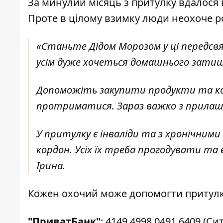
За минулий місяць з притулку вдалося 
Проте в цілому взимку люди неохоче р
«Станьте Дідом Морозом у ці передсвятк
усім дуже хочеться домашнього затиш
Допоможіть закупити продукти та кор
протриматися. Зараз важко з прилашт
У притулку є інваліди та з хронічним
кордон. Усіх їх треба прогодувати та 
Ірина.
Кожен охочий може допомогти притулк
"ПриватБанк"
: 4149 4998 0491 6409 (Сите