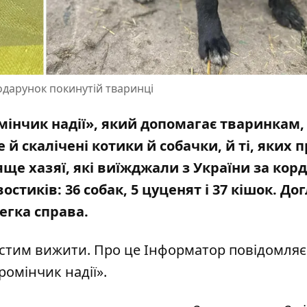
дарунок покинутій тваринці
мінчик надії», який допомагає тваринкам, 
й скалічені котики й собачки, й ті, яких 
е хазяї, які виїжджали з України за кор
стиків: 36 собак, 5 цуценят і 37 кішок. Дог
егка справа.
стим вижити. Про це Інформатор повідомляє 
ромінчик надії»
.