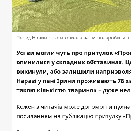
Перед Новим роком кожен з вас може зробити по
Усі ви могли чуть про притулок «Про
опинилися у складних обставинах. Це 
викинули,
або залишили напризволящ
Наразі у пані Ірини проживають 78 хво
такою кількістю тваринок – дуже нел
Кожен з читачів може допомогти пухна
посиланням на
публікацію притулку «П