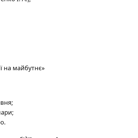
ї на майбутнє»
вня;
ари;
о.