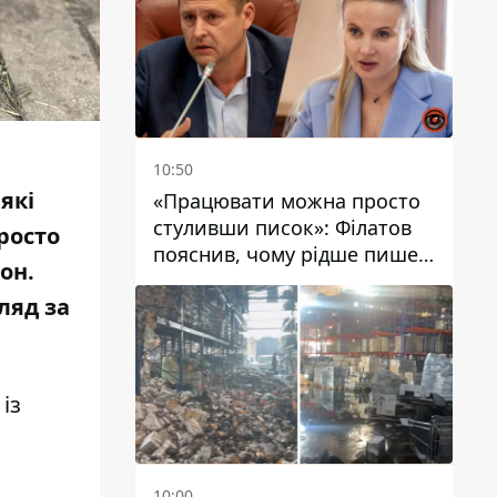
10:50
які
«Працювати можна просто
стуливши писок»: Філатов
просто
пояснив, чому рідше пише у
дон
.
соцмережах та
ляд за
розкритикував медійність
чиновників
із
10:00