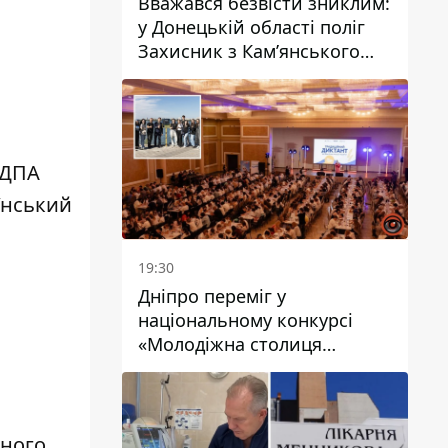
Вважався безвісти зниклим:
у Донецькій області поліг
Захисник з Кам’янського
Антон Красовський
 ДПА
їнський
19:30
Дніпро переміг у
національному конкурсі
«Молодіжна столиця
України – 2026»
ного,