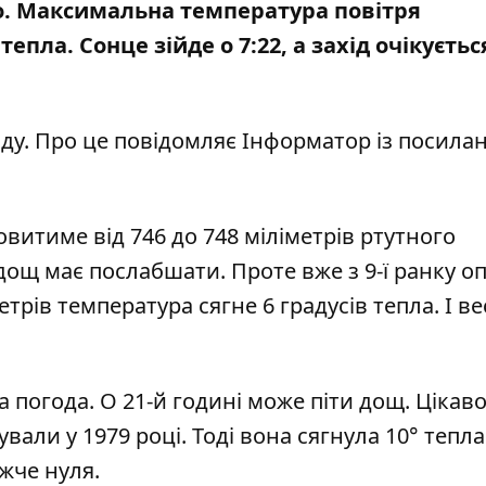
о. Максимальна температура повітря
тепла. Сонце зійде о 7:22, а захід очікуєтьс
унду. Про це повідомляє Інформатор із посила
итиме від 746 до 748 міліметрів ртутного
 дощ має послабшати. Проте вже з 9
-ї ранку о
рів температура сягне 6 градусів тепла. І в
 погода. О 21-й годині може піти дощ. Цікаво
али у 1979 році. Тоді вона сягнула 10° тепла
жче нуля.