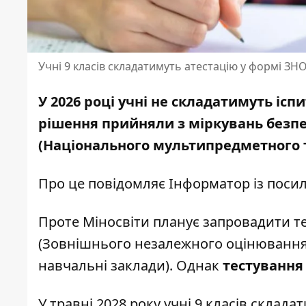
Учні 9 класів складатимуть атестацію у формі ЗНО
У 2026 році
учні не складатимуть іспи
рішення прийняли з міркувань безпе
(Національного мультипредметного 
Про це повідомляє Інформатор із поси
Проте Міносвіти планує запровадити те
(Зовнішнього незалежного оцінювання, 
навчальні заклади). Однак
тестування 
У травні 2028 року учні 9 класів склад