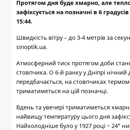
Протягом дня буде хмарно, але тепл
зафіксується на позначні в 6 градусів 
15:44.
Швидкість вітру – до 3-4 метрів за сек
sinoptik.ua
.
Атмосферний тиск протягом доби станов
стовпчика. О 6-й ранку у Дніпрі нічний
передбачається, на стовпчиках термомет
триматиметься на цій позначці.
Вдень та увечері триматиметься хмарна
найвищу температуру цього дня зафіксув
Найхолодніше було у 1927 році ‒ 24° ни