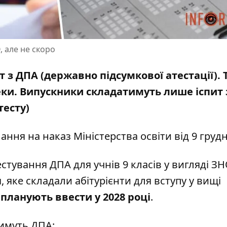
, але не скоро
т з ДПА
(державно підсумкової атестації). 
ки. Випускники складатимуть лише іспит
тесту)
лання на
наказ Міністерства освіти
від 9 груд
стування ДПА для учнів 9 класів у вигляді З
яке складали абітурієнти для вступу у вищі
планують ввести у 2028 році
.
атимуть ДПА: