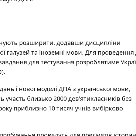
ланують розширити, додавши дисципліни
ї галузей та іноземні мови.
Для проведення
 завдання для тестування розроблятиме Укра
).
дань і нової моделі ДПА з української мови,
ть участь близько 2000 дев’ятикласників без
оку приблизно 10 тисяч учнів вибірково
ипробування проведуть для предметів історич