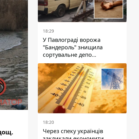
18:29
У Павлограді ворожа
"Бандероль" знищила
сортувальне депо
"Укрпошти" та вбила двох
працівниць
18:20
Через спеку українців
дощ.
закликали економити