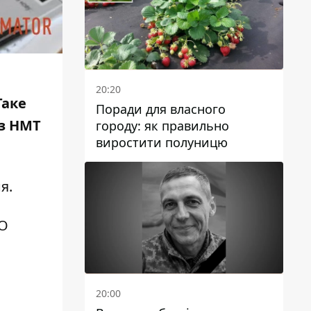
20:20
Таке
Поради для власного
 з НМТ
городу: як правильно
виростити полуницю
ня.
НО
20:00