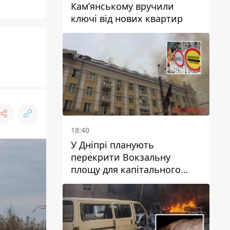
Кам’янському вручили
ключі від нових квартир
18:40
У Дніпрі планують
перекрити Вокзальну
площу для капітального
ремонту будинку, в який
влучила ворожа ракета: які
терміни