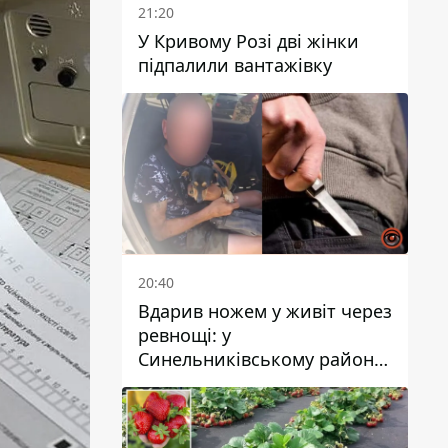
21:20
У Кривому Розі дві жінки
підпалили вантажівку
20:40
Вдарив ножем у живіт через
ревнощі: у
Синельниківському районі
затримали 49-річного
чоловіка за вбивство