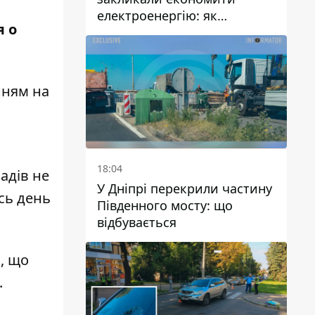
електроенергію: як
я о
уникнути перевантаження
мереж
нням на
18:04
падів не
У Дніпрі перекрили частину
есь день
Південного мосту: що
відбувається
, що
.