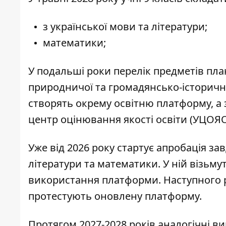
з української мови та літератури;
математики;
У подальші роки перелік предметів п
природничої та громадянсько-історично
створять окрему освітню платформу, а
центр оцінювання якості освіти (УЦОЯО
Уже від 2026 року стартує апробація зав
літератури та математики. У ній візьму
використання платформи. Наступного р
протестують оновлену платформу.
Протягом 2027-2028 років аналогічні в