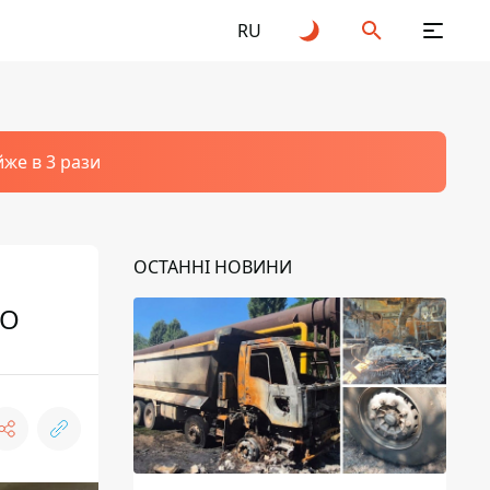
RU
йже в 3 рази
ОСТАННІ НОВИНИ
НО