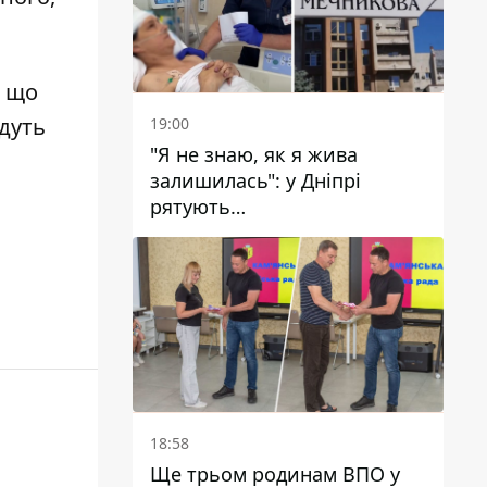
,
щ
о
удуть
19:00
"Я не знаю, як я жива
залишилась": у Дніпрі
рятують
військовослужбовицю та
мати чотирьох дітей, яку
поранив КАБ
18:58
Ще трьом родинам ВПО у