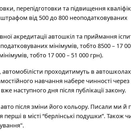
товки, перепідготовки та підвищення кваліфік
я штрафом від 500 до 800 неоподатковуваних
вної акредитації автошкіл та приймання іспи
податковуваних мінімумів, тобто 8500 – 17 000
інімумів, тобто 17 000 – 51 000 грн).
е, автомобілісти проходитимуть в автошколах
мостійного навчання набере чинності через
вже наступного дня після публікації закону.
 авто
після зміни його кольору. Писали ми й п
я перші в місті “берлінські подушки”
. Також ч
ування"
.