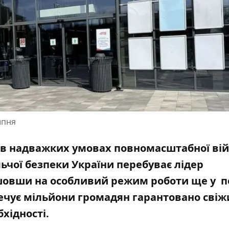
ипня
 в надважких умовах повномасштабної вій
ьчої безпеки України перебуває лідер
шовши на особливий режим роботи ще у п
зпечує мільйони громадян гарантовано сві
хідності.