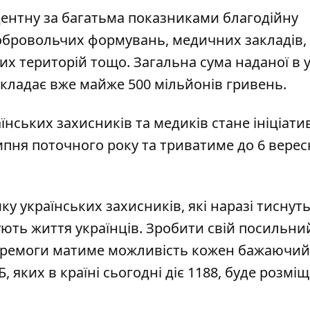
дентну за багатьма показниками благодійну
обровольчих формувань, медичних закладів,
х територій тощо. Загальна сума наданої в 
складає вже майже 500 мільйонів гривень.
нських захисників та медиків стане ініціати
липня поточного року та триватиме до 6 верес
ку українських захисників, які наразі тиснут
ятують життя українців. Зробити свій посильни
перемоги матиме можливість кожен бажаючий
, яких в країні сьогодні діє 1188, буде розмі