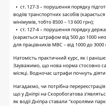
ст. 127-3 – порушення порядку підго
водіїв транспортних засобів (караєтьс
мінімумів, тобто 8500 – 13 600 грн);
ст. 127-4 – порушення порядку держа
(карається штрафом від 500 до 1000 нео
для працівників МВС – від 1000 до 3000 м
Натомість практичний курс, як і раніш
Зауважимо, що нова норма стосовно са
місяці. Водночас штрафи почнуть діяти 
Нагадаємо,
чи потрібна перереєстрація
що у Дніпрі на Скоробогатова
з’являтьс
як водії Дніпра
ставали "королями парк