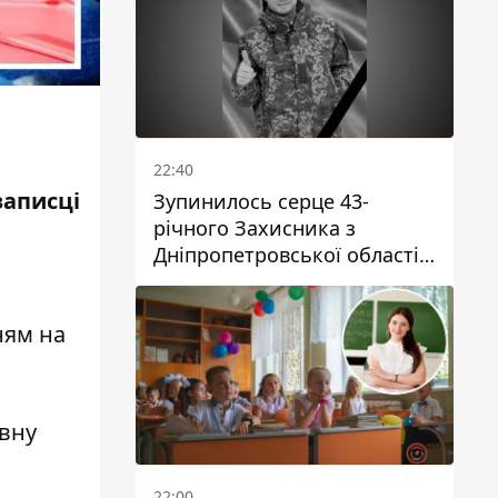
22:40
записці
Зупинилось серце 43-
річного Захисника з
Дніпропетровської області
Євгена Зінченка
ням на
ивну
22:00