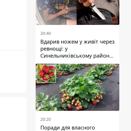
20:40
Вдарив ножем у живіт через
ревнощі: у
Синельниківському районі
затримали 49-річного
чоловіка за вбивство
20:20
Поради для власного