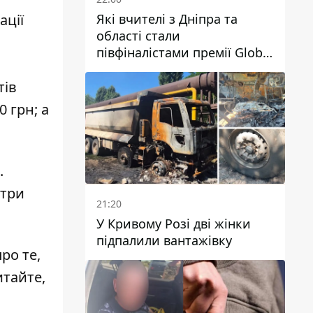
Які вчителі з Дніпра та
ації
області стали
півфіналістами премії Global
Teacher Prize Ukraine 2026
тів
 грн; а
.
 три
21:20
У Кривому Розі дві жінки
підпалили вантажівку
ро те,
итайте,