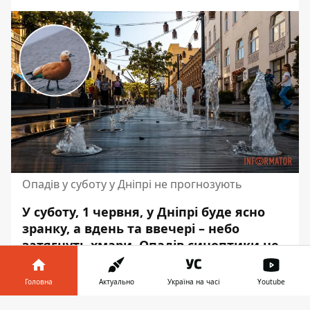
Опадів у суботу у Дніпрі не прогнозують
У суботу, 1 червня, у Дніпрі буде ясно
зранку, а вдень та ввечері – небо
затягнуть хмари. Опадів синоптики не
прогнозують. Атмосферний тиск
складатиме від 748 до 750 міліметрів
Головна
Актуально
Україна на часі
Youtube
ртутного стовпчика.