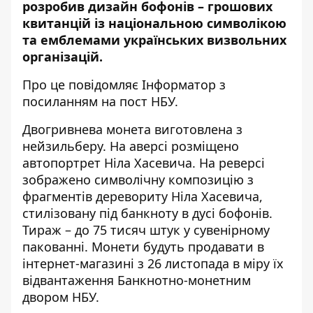
розробив дизайн бофонів – грошових
квитанцій із національною символікою
та емблемами українських визвольних
організацій.
Про це повідомляє Інформатор з
посиланням на
пост НБУ
.
Двогривнева монета виготовлена з
нейзильберу. На аверсі розміщено
автопортрет Ніла Хасевича. На реверсі
зображено символічну композицію з
фрагментів деревориту Ніла Хасевича,
стилізовану під банкноту в дусі бофонів.
Тираж – до 75 тисяч штук у сувенірному
пакованні. Монети будуть продавати в
інтернет-магазині з 26 листопада в міру їх
відвантаження Банкнотно-монетним
двором НБУ.