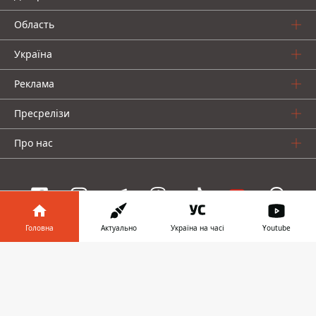
Область
Україна
Реклама
Пресрелізи
Про нас
Головна
Актуально
Україна на часі
Youtube
Інформатор проекти
Інформатор у
Завантажити
Інформатор Україна
Інформатор Київ
Інформатор Авто
телефоні
👉
© 2016-2026 Informator