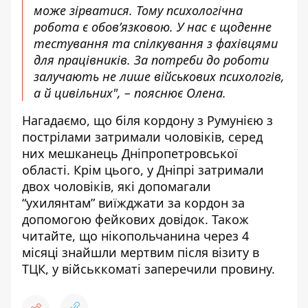
може зірватися. Тому психологічна
робота є обов’язковою. У нас є щоденне
тестування та спілкування з фахівцями
для працівників. За потреби до роботи
залучають не лише військових психологів,
а й цивільних", – пояснює Олена.
Нагадаємо, що
б
іля кордону з Румунією з
пострілами затримали чоловіків,
серед
них мешканець Дніпропетровської
області. Крім цього, у Дніпрі затримали
двох чоловіків,
які допомагали
“ухилянтам” виїжджати за кордон за
допомогою фейкових довідок
. Також
читайте, що
нікопольчанина через 4
місяці знайшли мертвим після візиту в
ТЦК
, у військкоматі заперечили провину.