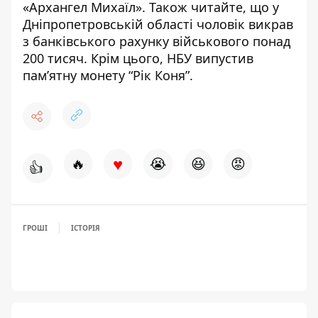
«Архангел Михаїл»
.
Також читайте, що у
Дніпропетровській області
чоловік викрав
з банківського рахунку військового понад
200 тисяч
. Крім цього,
НБУ випустив
пам’ятну монету “Рік Коня”
.
♥
🔥
😭
😆
😡
👍
ГРОШІ
ІСТОРІЯ