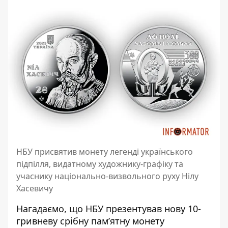
НБУ присвятив монету легенді українського
підпілля, видатному художнику-графіку та
учаснику національно-визвольного руху Нілу
Хасевичу
Нагадаємо, що НБУ презентував нову
10-
гривневу срібну пам’ятну монету