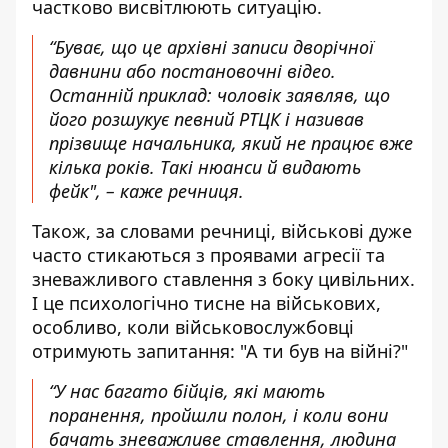
частково висвітлюють ситуацію.
“Буває, що це архівні записи дворічної
давнини або постановочні відео.
Останній приклад: чоловік заявляв, що
його розшукує певний РТЦК і називав
прізвище начальника, який не працює вже
кілька років. Такі нюанси й видають
фейк", – каже речниця.
Також, за словами речниці, військові дуже
часто стикаються з проявами агресії та
зневажливого ставлення з боку цивільних.
І це психологічно тисне на військових,
особливо, коли військовослужбовці
отримують запитання: "А ти був на війні?"
“У нас багато бійців, які мають
поранення, пройшли полон, і коли вони
бачать зневажливе ставлення, людина