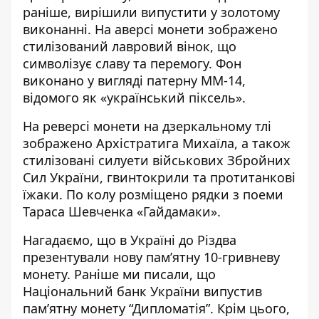
раніше, вирішили випустити у золотому
виконанні. На аверсі монети зображено
стилізований лавровий вінок, що
символізує славу та перемогу. Фон
виконано у вигляді патерну ММ-14,
відомого як «український піксель».
На реверсі монети на дзеркальному тлі
зображено Архістратига Михаїла, а також
стилізовані силуети військових Збройних
Сил України, гвинтокрили та протитанкові
їжаки. По колу розміщено рядки з поеми
Тараса Шевченка «Гайдамаки».
Нагадаємо, що
в Україні до Різдва
презентували нову пам’ятну 10-гривневу
монету
. Раніше ми писали, що
Національний банк України випустив
пам’ятну монету “Дипломатія”
. Крім цього,