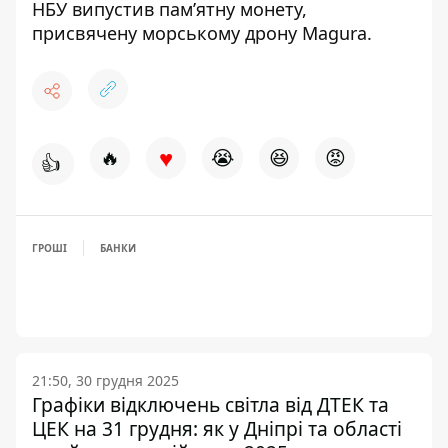
НБУ випустив пам’ятну монету,
присвячену морському дрону Magura
.
♥
🔥
😭
😆
😡
👍
ГРОШІ
БАНКИ
21:50, 30 грудня 2025
Графіки відключень світла від ДТЕК та
ЦЕК на 31 грудня: як у Дніпрі та області