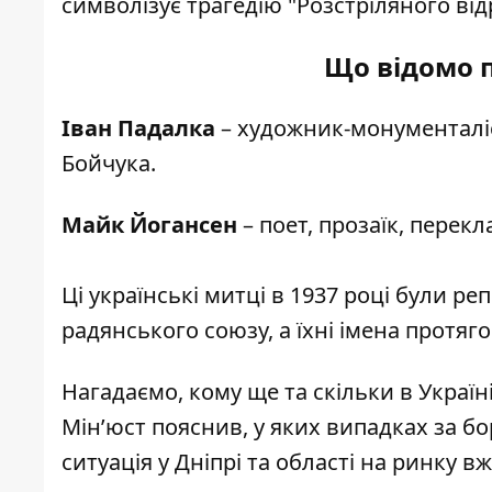
символізує трагедію "Розстріляного ві
Що відомо 
Іван Падалка
– художник-монументаліс
Бойчука.
Майк Йогансен
– поет, прозаїк, перекла
Ці українські митці в 1937 році були р
радянського союзу, а їхні імена протяг
Нагадаємо, кому ще та
скільки в Украї
Мін’юст пояснив,
у яких випадках за б
ситуація у Дніпрі та області на ринку