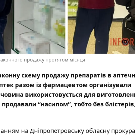
аконного продажу протягом місяця
аконну схему продажу препаратів в аптечн
птек разом із фармацевтом організували
ечовина використовується для виготовлен
продавали “насипом”, тобто без блістерів
иланням на
Дніпропетровську обласну прокура