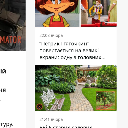
22:08 вчора
“Петрик П’яточкин”
повертається на великі
екрани: одну з головних
ролей зіграє 9-річний
дніпрянин Олександр
ій
Войтеховський
ня
,
21:41 вчора
туру
.
Які 6 старих садових