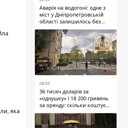
Аварія на водогоні: одне з
міст у Дніпропетровській
області залишилось без
води
йла
08:03
36 тисяч доларів за
«однушку» і 18 200 гривень
за оренду: скільки коштує
яли, яка
житло у Дніпропетровської
області