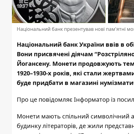
Національний банк презентував нові пам'ятні м
Національний банк України ввів в обі
Вони присвячені діячам “Розстрілян
Йогансену. Монети продовжують тем
1920–1930-х років, які стали жертв
буде придбати в магазині нумізматич
Про це повідомляє Інформатор із пос
Монети мають спільний символічний ав
будинку літераторів, де жили представн