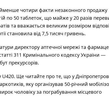
йменше чотири факти незаконного продажу
ій по 50 таблеток, що майже у 20 разів пере
атів та вважається великим розміром відпов
тії становила від 7,5 тисяч гривень.
атури директору аптечної мережі та фармаце
статті 311 Кримінального кодексу України —
бут прекурсорів.
у U420
. Ще читайте про те, що у Дніпропетров
ркотиків, яку організував 50-річний мобілі
вирок чоловіку за пограбування місцевого