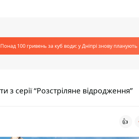
Понад 100 гривень за куб води: у Дніпрі знову планують
ети з серії “Розстріляне відродження”
👍