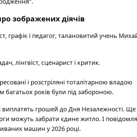
дродження".
про зображених діячів
т, графік і педагог, талановитий учень Миха
дач, лінгвіст, сценарист і критик.
епресовані і розстріляні тоталітарною владою
ом багатьох років були під забороною.
ні виплатять грошей до Дня Незалежності
. Ще
орги можуть забрати єдине житло
. І повідомл
 вживаних машин
у 2026 році.