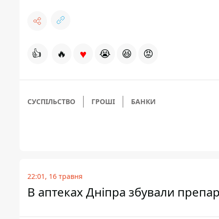
♥
👍
🔥
😭
😆
😡
СУСПІЛЬСТВО
ГРОШІ
БАНКИ
22:01, 16 травня
В аптеках Дніпра збували препа