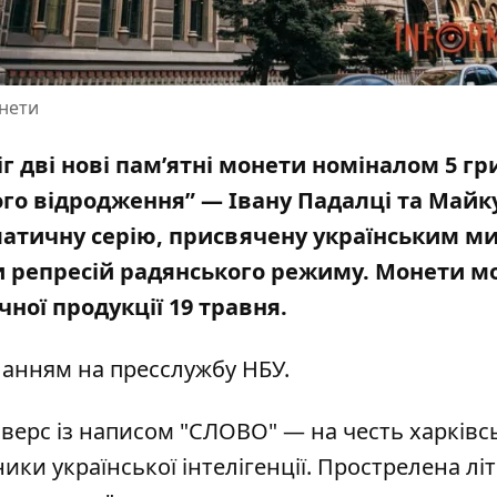
онети
г дві нові пам’ятні монети номіналом 5 гр
ого відродження” — Івану Падалці та Майк
атичну серію, присвячену українським м
ами репресій радянського режиму. Монети 
ної продукції 19 травня.
иланням на
пресслужбу НБУ
.
ерс із написом "СЛОВО" — на честь харківс
ики української інтелігенції. Прострелена літ