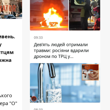
ивень.
09:33
у
Дев’ять людей отримали
травми: росіяни вдарили
итцям
дроном по ТРЦ у
можна
Павлограді, чи
працюватиме заклад надалі
ького
ера "О"
08:33