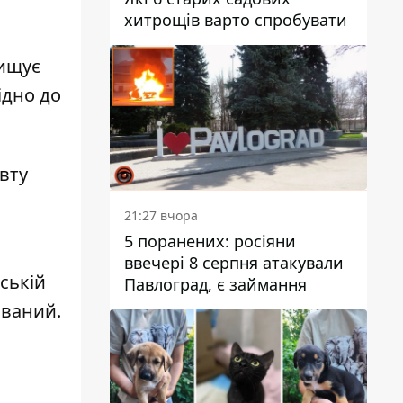
хитрощів варто спробувати
вищує
ідно до
вту
21:27 вчора
5 поранених: росіяни
ввечері 8 серпня атакували
ській
Павлоград, є займання
зований
.