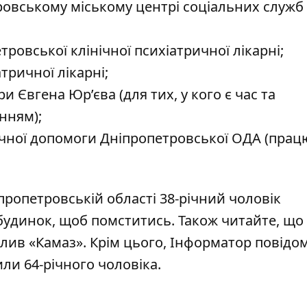
ровському міському центрі соціальних служб
ровської клінічної психіатричної лікарні;
тричної лікарні;
и Євгена Юр’єва (для тих, у кого є час та
нням);
гічної допомоги Дніпропетровської ОДА (прац
пропетровській області 38-річний чоловік
 будинок, щоб помститись
. Також читайте, що
алив «Камаз»
. Крім цього, Інформатор повідо
или 64-річного чоловіка
.