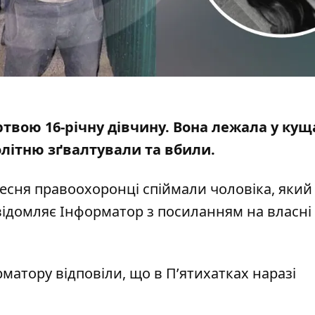
твою 16-річну дівчину
. Вона лежала у кущ
олітню
зґвалтували та вбили
.
ресня правоохоронці спіймали чоловіка, яки
відомляє Інформатор з посиланням на власні
рматору відповіли, що в П’ятихатках наразі