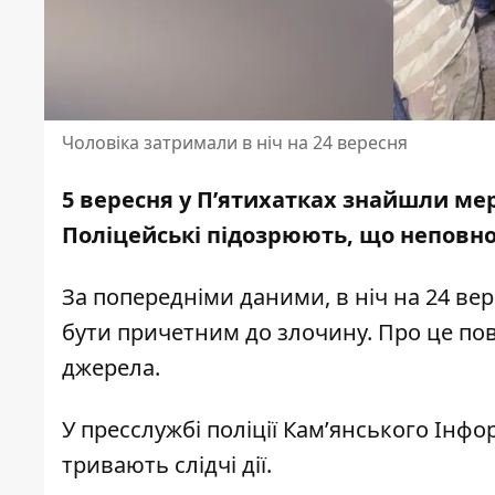
Чоловіка затримали в ніч на 24 вересня
5 вересня у П’ятихатках
знайшли мер
Поліцейські підозрюють, що неповн
За попередніми даними, в ніч на 24 ве
бути причетним до злочину. Про це по
джерела.
У пресслужбі поліції Кам’янського Інфо
тривають слідчі дії.