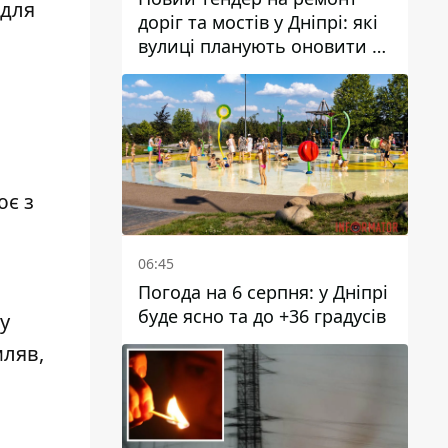
 для
доріг та мостів у Дніпрі: які
вулиці планують оновити та
скільки десятків мільйонів
гривень на це хочуть
витратити
ює з
06:45
Погода на 6 серпня: у Дніпрі
буде ясно та до +36 градусів
у
мляв,