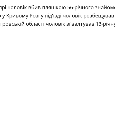
прі чоловік
вбив пляшкою 56-річного знайом
о у Кривому Розі
у під’їзді чоловік розбещував
етровській області
чоловік зґвалтував 13-річн