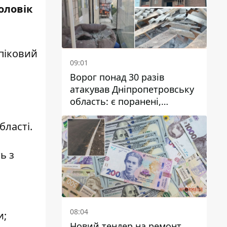
оловік
опіковий
09:01
Ворог понад 30 разів
атакував Дніпропетровську
область: є поранені,
пошкоджені ліцей, будинки
та підприємства
бласті.
ь з
08:04
и;
Новий тендер на ремонт