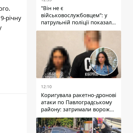
"Він не є
ого
.
військовослужбовцем": у
 9-річну
патрульній поліції показали
у
відео конфлікту з чоловіком
без ноги на проспекті Поля
у Дніпрі
12:10
Коригувала ракетно-дронові
атаки по Павлоградському
району: затримали ворожу
агентку