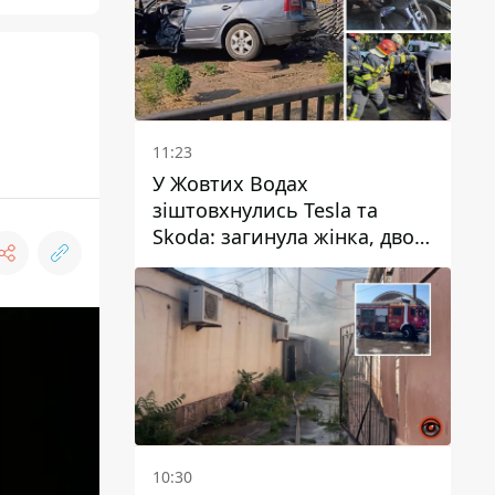
11:23
У Жовтих Водах
зіштовхнулись Tesla та
Skoda: загинула жінка, двоє
людей постраждали
10:30