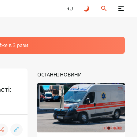
RU
йже в 3 рази
ОСТАННІ НОВИНИ
сті: