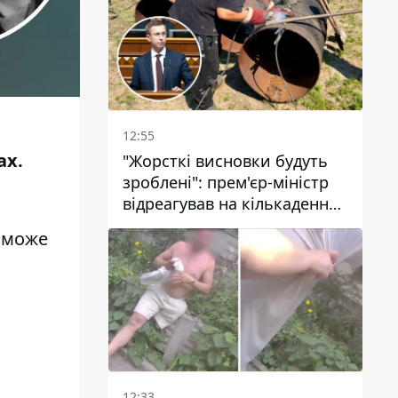
стовп диму
12:55
ах.
"Жорсткі висновки будуть
зроблені": прем'єр-міністр
відреагував на кількаденну
відсутність води у Марганці
й може
12:33