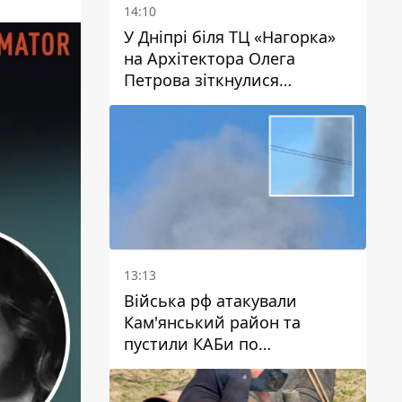
14:10
У Дніпрі біля ТЦ «Нагорка»
на Архітектора Олега
Петрова зіткнулися
«швидка» та Toyota: трамваї
№5 затримуються
13:13
Війська рф атакували
Кам'янський район та
пустили КАБи по
Павлограду: постраждав
чоловік, в небо здіймається