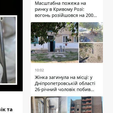
Масштабна пожежа на
ринку в Кривому Розі:
вогонь розійшовся на 200
квадратних метрів
10:02
Жінка загинула на місці: у
Дніпропетровській області
26-річний чоловік побив
трьох людей металевим
предметом
ік та