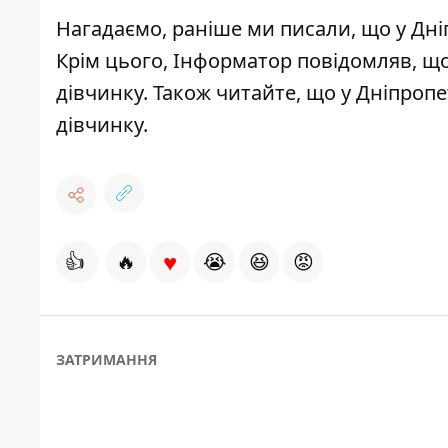
Нагадаємо, раніше ми писали, що у Дні
Крім цього, Інформатор повідомляв, щ
дівчинку
. Також читайте, що у Дніпроп
дівчинку
.
♥
👍
🔥
😭
😆
😡
ЗАТРИМАННЯ