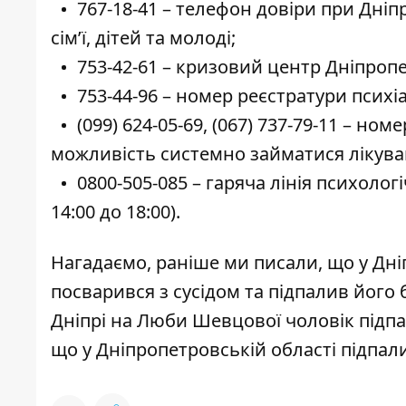
767-18-41
– телефон довіри при Дніп
сім’ї, дітей та молоді;
753-42-61
– кризовий центр Дніпропет
753-44-96
– номер реєстратури психіа
(099) 624-05-69
,
(067) 737-79-11
– номер
можливість системно займатися лікува
0800-505-085
– гаряча лінія психоло
14:00 до 18:00).
Нагадаємо, раніше ми писали, що
у
Дні
посварився з сусідом та підпалив його
Дніпрі на Люби Шевцової чоловік підп
що
у Дніпропетровській області підпал