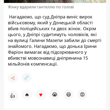
Жінку вдарили гантеллю по голові
Нагадаємо, що с
уд Дніпра виніс вирок
військовому, який
у Донецькій області
вбив поліцейських та двох жінок
. Окрім
цього, у Дніпрі судитимуть чоловіків, які
на вулиці Галини Мазепи
забили до смерті
знайомого
. Нагадаємо, що донька Ірини
Фаріон вимагає від підозрюваного
у
вбивстві мовознавиці дніпрянина 15
мільйонів компенсації
.
♥
🔥
😭
😆
😡
👍