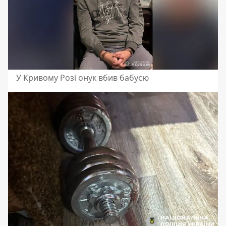
У Кривому Розі онук вбив бабусю