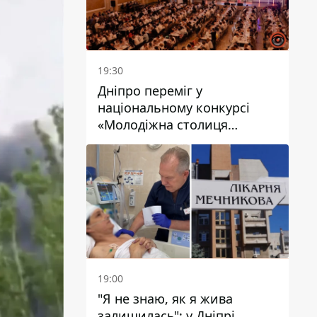
19:30
Дніпро переміг у
національному конкурсі
«Молодіжна столиця
України – 2026»
19:00
"Я не знаю, як я жива
залишилась": у Дніпрі