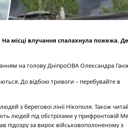
. На місці влучання спалахнула пожежа. Де
ланням на голову ДніпроОВА
Олександра Ган
ються. До відбою тривоги – перебувайте в
людей з берегової лінії Нікополя
. Також чита
ють людей під обстрілами у прифронтовій М
ав підозру за вирок військовополоненому з