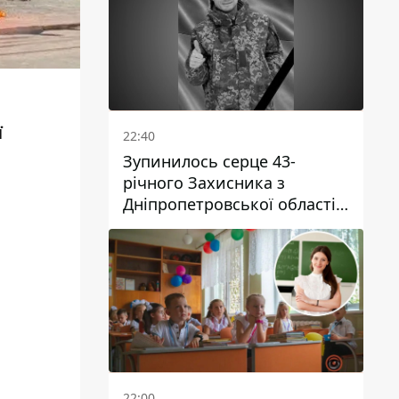
ї
22:40
Зупинилось серце 43-
річного Захисника з
Дніпропетровської області
Євгена Зінченка
22:00