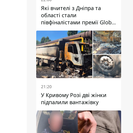
Які вчителі з Дніпра та
області стали
півфіналістами премії Global
Teacher Prize Ukraine 2026
21:20
У Кривому Розі дві жінки
підпалили вантажівку