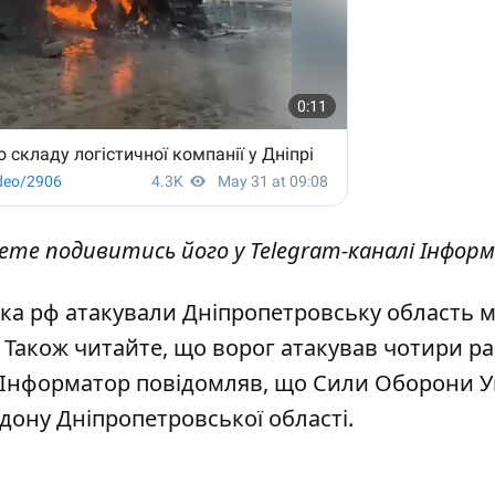
жете подивитись його у
Telegram-каналі Інфор
ька рф атакували Дніпропетровську область 
. Також читайте, що
ворог атакував чотири р
, Інформатор повідомляв, що
Сили Оборони У
дону Дніпропетровської області
.