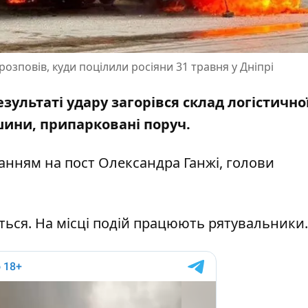
зповів, куди поцілили росіяни 31 травня у Дніпрі
результаті удару загорівся склад логістично
шини, припарковані поруч.
ланням на
пост Олександра Ганжі, голови
ься. На місці подій працюють рятувальники.