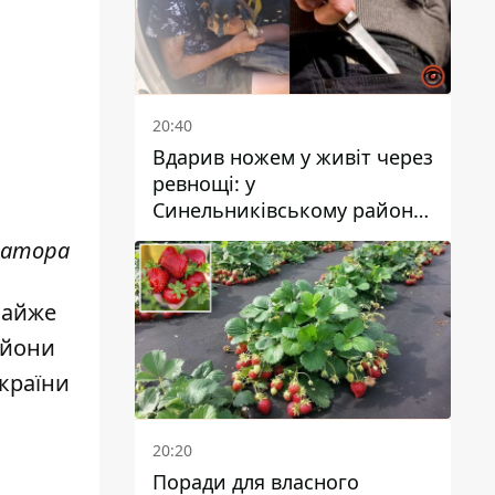
20:40
Вдарив ножем у живіт через
ревнощі: у
Синельниківському районі
затримали 49-річного
матора
чоловіка за вбивство
майже
айони
країни
20:20
Поради для власного