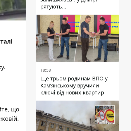
рятують
військовослужбовицю та
мати чотирьох дітей, яку
поранив КАБ
талі
жу
.
18:58
Ще трьом родинам ВПО у
Кам’янському вручили
ключі від нових квартир
йте, що
ежовій
.