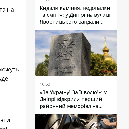
Кидали каміння, недопалки
та на
та сміття: у Дніпрі на вулиці
Яворницького вандали
пошкодили питні фонтани
 можуть
уде
16:53
«За Україну! За її волю!»: у
Дніпрі відкрили перший
районний меморіал на
честь полеглих Захисників
вати