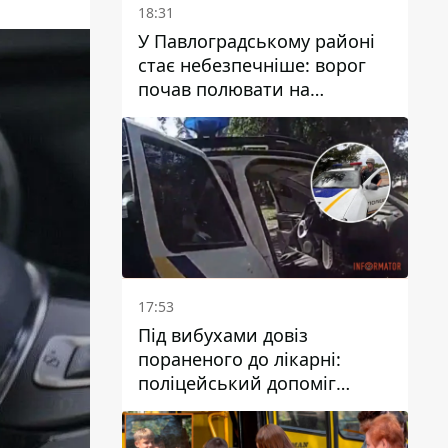
18:31
У Павлоградському районі
стає небезпечніше: ворог
почав полювати на
цивільний та військовий
транспорти
17:53
Під вибухами довіз
пораненого до лікарні:
поліцейський допоміг
постраждалому після атаки
на Кам’янський район