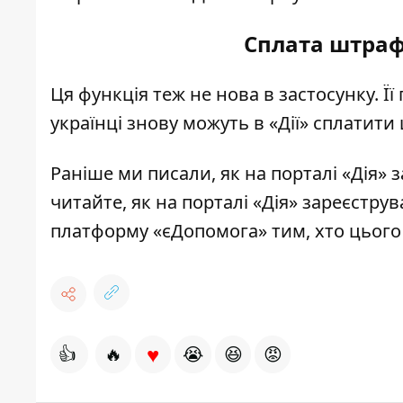
Сплата штрафі
Ця функція теж не нова в застосунку. Ї
українці знову можуть в «Дії» сплатити
Раніше ми писали,
як на порталі «Дія» 
читайте,
як на порталі «Дія» зареєстру
платформу «єДопомога» тим, хто цього
♥
👍
🔥
😭
😆
😡