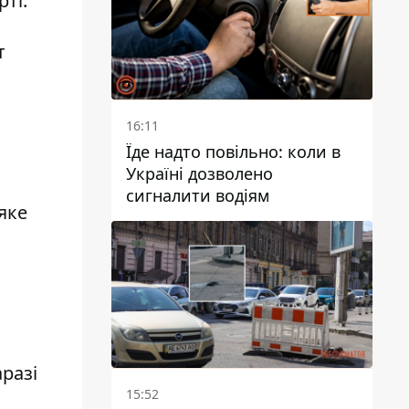
рті.
т
16:11
Їде надто повільно: коли в
Україні дозволено
сигналити водіям
яке
разі
15:52