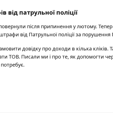
в від патрульної поліції
ї повернули після припинення у лютому. Тепер
 штрафи від Патрульної поліції за порушення 
замовити довідку про доходи в кілька кліків
. 
вати ТОВ
.
Писали ми і про те,
як допомогти че
 потребує
.