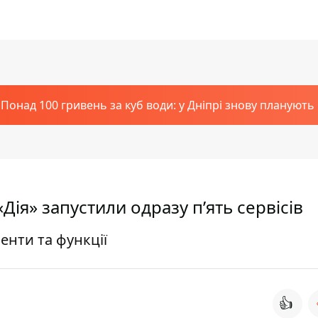
Понад 100 гривень за куб води: у Дніпрі знову планують
Дія» запустили одразу п’ять сервісів
менти та функції
👍