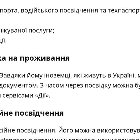
порта, водійського посвідчення та техпаспор
ікуваної послуги;
ії.
ка на проживання
авдяки йому іноземці, які живуть в Україні,
окументом. З часом через посвідку можна б
 сервісами «Дії».
йне посвідчення
ійне посвідчення. Його можна використову