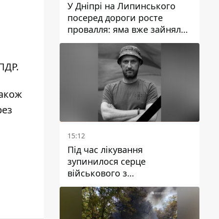
У Дніпрі на Липинського
посеред дороги росте
провалля: яма вже зайняла
смугу руху
ПДР.
Також
рез
15:12
Під час лікування
зупинилося серце
військового з
Дніпропетровської області
Ростислава Лупашка