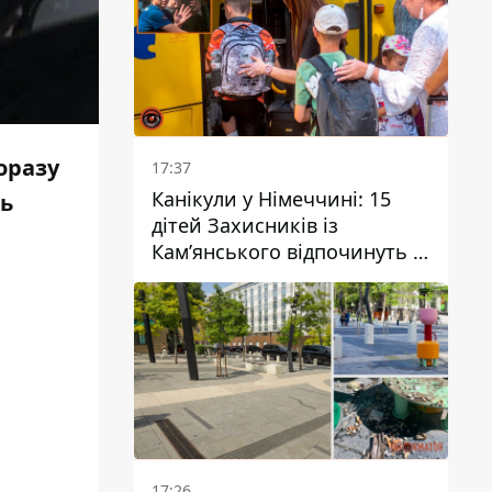
оразу
17:37
Канікули у Німеччині: 15
ть
дітей Захисників із
Кам’янського відпочинуть у
Вупперталі
17:26