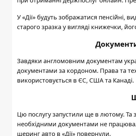
при отриманні держпослуг онлайн. Пред
У «Дії» будуть зображатися пенсійні, ви
старого зразка у вигляді книжечки, йог
Документи
Завдяки англомовним документам укра
документами за кордоном. Права та те
використовується в ЄС, США та Канаді.
Ш
Цю послугу запустили ще в лютому. Та 
необхідними документами не працювали
шеринг авто в «Дії» повернули.