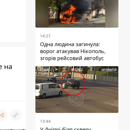
14:27
Одна людина загинула:
ворог атакував Нікополь,
згорів рейсовий автобус
е на
13:44
У Дніпрі біля скверу