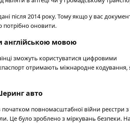
’являти в аптеці чи у громадському транспо
дані після 2014 року. Тому якщо у вас докумен
о потрібно оновити.
 англійською мовою
їнці зможуть користуватися цифровими
хпаспорт отримають міжнародне кодування, 
еринг авто
з початком повномасштабної війни реєстри з
. Це було зроблено з міркувань безпеки. На