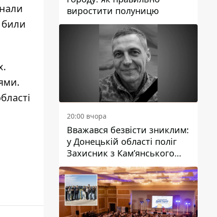
знали
виростити полуницю
, били
х.
цями
.
бласті
20:00 вчора
Вважався безвісти зниклим:
у Донецькій області поліг
Захисник з Кам’янського
Антон Красовський