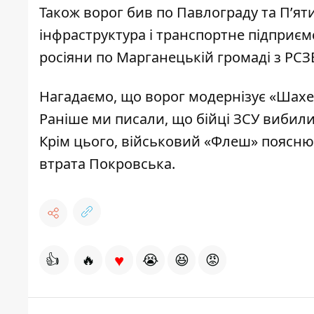
Також ворог бив по Павлограду та П’я
інфраструктура і транспортне підприєм
росіяни по Марганецькій громаді з РСЗВ
Нагадаємо, що
ворог модернізує «Шах
Раніше ми писали, що
бійці ЗСУ вибили
Крім цього,
військовий «Флеш» пояснюв
втрата Покровська
.
♥
👍
🔥
😭
😆
😡