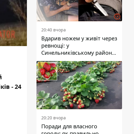
20:40 вчора
Вдарив ножем у живіт через
ревнощі: у
Синельниківському районі
затримали 49-річного
чоловіка за вбивство
й
ів - 24
20:20 вчора
Поради для власного
городу: як правильно