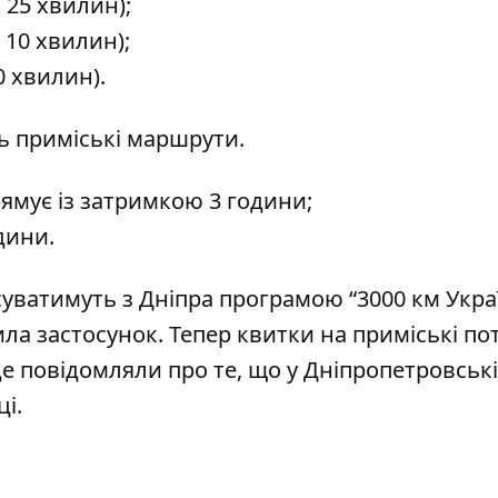
 25 хвилин);
 10 хвилин);
0 хвилин).
ть приміські маршрути.
ямує із затримкою 3 години;
одини.
суватимуть з Дніпра програмою “3000 км Укра
ила застосунок. Тепер
квитки на приміські по
 повідомляли про те, що
у Дніпропетровськ
ці
.