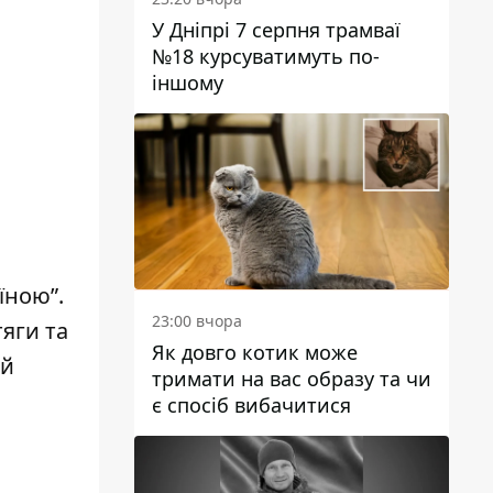
У Дніпрі 7 серпня трамваї
№18 курсуватимуть по-
іншому
їною”
.
23:00 вчора
тяги та
Як довго котик може
ій
тримати на вас образу та чи
є спосіб вибачитися