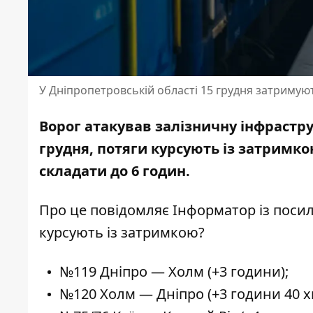
У Дніпропетровській області 15 грудня затримую
Ворог атакував залізничну інфраструк
грудня, потяги курсують із затримк
складати до 6 годин.
Про це повідомляє Інформатор із
посил
курсують із затримкою?
№119 Дніпро — Холм (+3 години);
№120 Холм — Дніпро (+3 години 40 