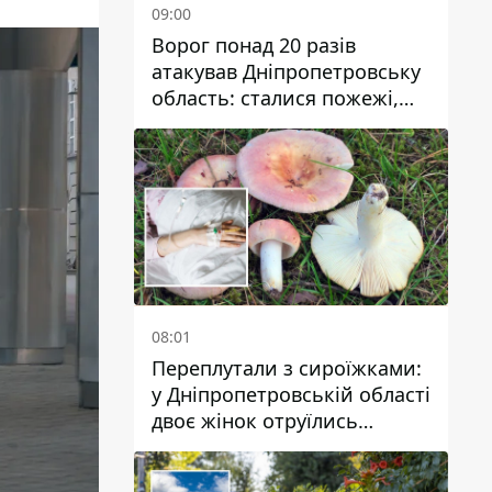
09:00
Ворог понад 20 разів
атакував Дніпропетровську
область: сталися пожежі,
постраждали будинки,
інфраструктура та авто
08:01
Переплутали з сироїжками:
у Дніпропетровській області
двоє жінок отруїлись
грибами