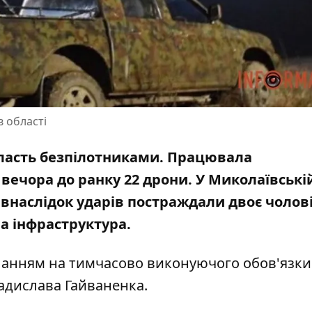
в області
бласть безпілотниками. Працювала
 вечора до ранку 22 дрони. У Миколаївські
внаслідок ударів постраждали двоє чоловік
на інфраструктура.
иланням на тимчасово виконуючого обов'язки
адислава Гайваненка
.