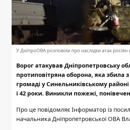
У ДніпроОВА розповіли про наслідки атак росіян 
Ворог атакував Дніпропетровську о
протиповітряна оборона, яка збила з
громаді у Синельниківському районі 
і 42 роки. Виникли пожежі, понівече
Про це повідомляє Інформатор із пос
начальника
Дніпропетровської ОВА Вл