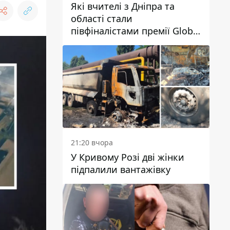
Які вчителі з Дніпра та
області стали
півфіналістами премії Global
Teacher Prize Ukraine 2026
21:20 вчора
У Кривому Розі дві жінки
підпалили вантажівку