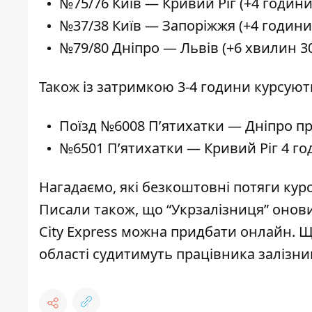
№75/76 Київ — Кривий Ріг (+4 години
№37/38 Київ — Запоріжжя (+4 години
№79/80 Дніпро — Львів (+6 хвилин 3
Також із затримкою 3-4 години курсую
Поїзд №6008 Пʼятихатки — Дніпро пр
№6501 Пʼятихатки — Кривий Ріг 4 г
Нагадаємо,
які безкоштовні потяги
кур
Писали також, що “Укрзалізниця” онов
City Express можна придбати онлайн.
Ще
області судитимуть працівника залізни