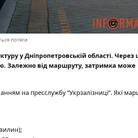
ться потяги
туру у Дніпропетровській області. Через ц
ою. Залежно від маршруту, затримка може
анням на пресслужбу “Укрзалізниці”.
Які мар
хвилин);