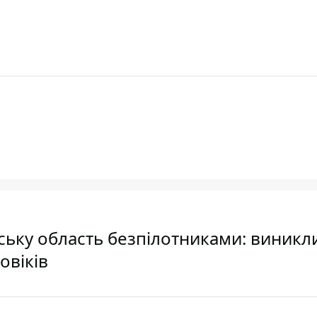
ську область безпілотниками: виникл
овіків