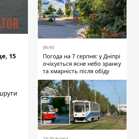
06:45
е, 15
Погода на 7 серпня: у Дніпрі
очікується ясне небо зранку
та хмарність після обіду
шрути
23:20 вчора